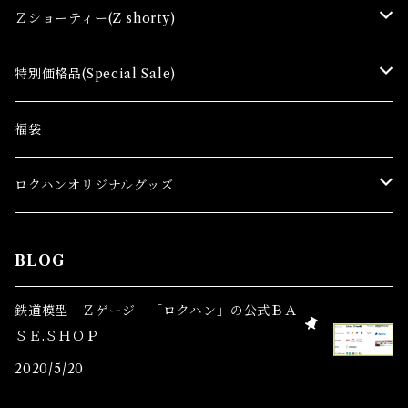
コンテナ(Ａ) Container Cargo
Ｚショーティー(Z shorty)
車両（ST）Z Shorty Trains
特別価格品(Special Sale)
アクセサリー&ストラクチャー(SA&SS) ACC&STL
Ｚゲージ車両(特別価格) Trains
福袋
スターターセット(SG) Starter Sets
在宅支援キャンペーン
ロクハンオリジナルグッズ
Ｚゲージストラクチャー(特別価格) Structure
アパレル
BLOG
Ｚゲージアクセサリー(特別価格) Accessory
鉄道模型 Ｚゲージ 「ロクハン」の公式ＢＡ
ＳＥ.ＳＨＯＰ
Ｚゲージレール(特別価格) Truck
2020/5/20
Zゲージパーツ(特別価格) Parts