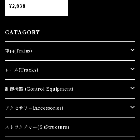
ィー オーバルセット (CL
¥2,838
ASSIC TRACK Rail Set
G (Z-Shorty Oval set))
CATAGORY
車両(Trains)
Ｚゲージ車両(Ｔ) Zgauge Trains
レール(Tracks)
Ｚゲージスターターセット(G) Z Starter sets
レール(R)Tracks
制御機器 (Control Equipment)
Zゲージファーストセット(E) Z First Sets
レールセット(R) Track Sets
制御機器（Ｃ＆ＲＣ）Control Equipment
アクセサリー(Accessories)
レール関連商品(Track related goods)
制御機器（Ａ）Control Accessory
アクセサリー(A) Accessories
ストラクチャー(Ｓ)Structures