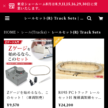
東京ショールーム8月は8,9,11,15,16,29,30日に営
業いたします。
レールセット(R) Track Sets | ロ
クハン ＢＡＳＥ.ＳＨＯＰ ｜【公
式】鉄道模型通販 Zゲージ Zシ
ョーティー
HOME
レール(Tracks)
レールセット(R) Track Sets
Zゲージを始めるなら、こ
R095 PCトラック レール
のセット！（車両別売）
セットH 複線高架線セッ
ト (PC TRACK Rail Set
¥9,570
¥24,200
H (Double Track Viadu