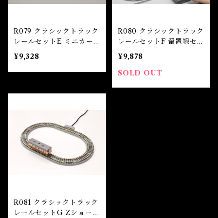
R079 クラシックトラック
R080 クラシックトラック
レールセットE ミニカー
レールセットF 留置線セッ
ブ複線セット（CLASSIC
ト（CLASSIC TRACK R
¥9,328
¥9,878
TRACK Rail Set E (Min
ail Set F (Switchyard S
i Curve Double Track
et))
SOLD OUT
Set))
R081 クラシックトラック
レールセットG Zショーテ