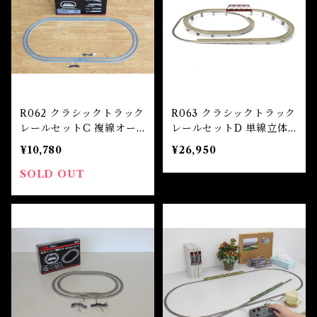
R062 クラシックトラック
R063 クラシックトラック
レールセットC 複線オー
レールセットD 単線立体
バルセット(CLASSIC TR
交差セット (CLASSIC T
¥10,780
¥26,950
ACK Rail Set C (Doubl
RACK Rail Set D (Grad
e Track Oval Set))
e Separation Single Se
SOLD OUT
t))