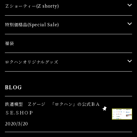
コンテナ(Ａ) Container Cargo
Ｚショーティー(Z shorty)
車両（ST）Z Shorty Trains
特別価格品(Special Sale)
アクセサリー&ストラクチャー(SA&SS) ACC&STL
Ｚゲージ車両(特別価格) Trains
福袋
スターターセット(SG) Starter Sets
在宅支援キャンペーン
ロクハンオリジナルグッズ
Ｚゲージストラクチャー(特別価格) Structure
アパレル
BLOG
Ｚゲージアクセサリー(特別価格) Accessory
鉄道模型 Ｚゲージ 「ロクハン」の公式ＢＡ
ＳＥ.ＳＨＯＰ
Ｚゲージレール(特別価格) Truck
2020/5/20
Zゲージパーツ(特別価格) Parts