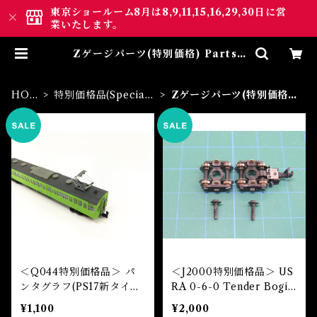
東京ショールーム8月は8,9,11,15,16,29,30日に営
業いたします。
Zゲージパーツ(特別価格) Parts |
ロクハン ＢＡＳＥ.ＳＨＯＰ ｜
【公式】鉄道模型通販 Zゲージ
Zショーティー
HOM
特別価格品(Special
Zゲージパーツ(特別価格)
E
Sale)
Parts
＜Q044特別価格品＞ パ
＜J2000特別価格品＞ US
ンタグラフ(PS17新タイプ)
RA 0-6-0 Tender Bogie
/ PS17 New Type Panto
set
¥1,100
¥2,000
graph