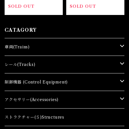
SOLD OUT
SOLD OUT
CATAGORY
車両(Trains)
Ｚゲージ車両(Ｔ) Zgauge Trains
レール(Tracks)
Ｚゲージスターターセット(G) Z Starter sets
レール(R)Tracks
制御機器 (Control Equipment)
Zゲージファーストセット(E) Z First Sets
レールセット(R) Track Sets
制御機器（Ｃ＆ＲＣ）Control Equipment
アクセサリー(Accessories)
レール関連商品(Track related goods)
制御機器（Ａ）Control Accessory
アクセサリー(A) Accessories
ストラクチャー(Ｓ)Structures