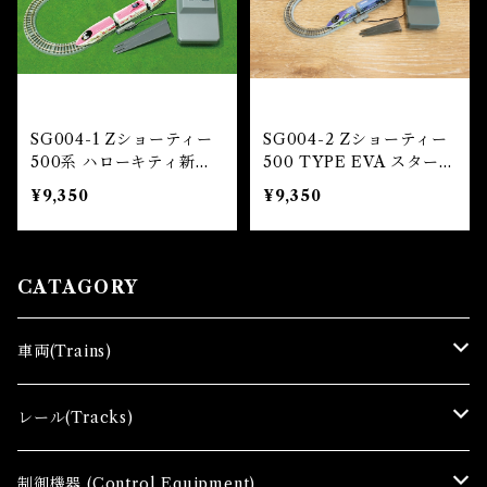
SG004-1 Zショーティー
SG004-2 Zショーティー
500系 ハローキティ新幹
500 TYPE EVA スタータ
線 スターターセット (Z S
ーセット (Z SHORTY 50
¥9,350
¥9,350
HORTY 500 Series Shi
0 Type Eva Starter Set)
nkansen Hello Kitty St
arter Set)
CATAGORY
車両(Trains)
Ｚゲージ車両(Ｔ) Zgauge Trains
レール(Tracks)
Ｚゲージスターターセット(G) Z Starter sets
レール(R)Tracks
制御機器 (Control Equipment)