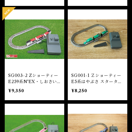
Doctor Yellow Starter
S Nozomi)
Set (T4 Formation))
SG003-2 Zショーティー
SG001-1 Ｚショーティー
E259系N'EX・しおさい
E5系はやぶさ スターター
スターターセット (Z SHO
セット (Z SHORTY E5 S
¥9,350
¥8,250
RTY E259 Series N'E
eries Shinkansen Haya
X・Shiosai Starter Set)
busa Starter Set)