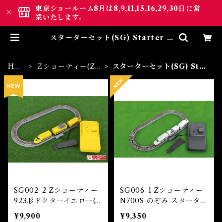
東京ショールーム8月は8,9,11,15,16,29,30日に営
業いたします。
スターターセット(SG) Starter S
ets | ロクハン ＢＡＳＥ.ＳＨＯＰ
｜【公式】鉄道模型通販 Zゲー
ジ Zショーティー
HO
Ｚショーティー(Z s
スターターセット(SG) Star
ME
horty)
ter Sets
SG002-2 Zショーティー
SG006-1 Zショーティー
923形ドクターイエロー(T
N700S のぞみ スターター
4編成) スターターセット
セット (Z SHORTY STA
¥9,900
¥9,350
(Z SHORTY 923 Type
RTER SET Series N700