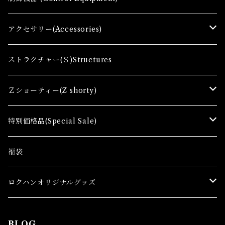
Zゲージファーストセット(E) Z First Sets
レールセット(R) Track Sets
制御機器（Ｃ＆ＲＣ）Control Equipment
アクセサリー(Accessories)
レール関連商品(Track related goods)
制御機器（Ａ）Control Accessory
アクセサリー(A) Accessories
ストラクチャー(Ｓ)Structures
コンテナ(Ａ) Container Cargo
Ｚショーティー(Z shorty)
車両（ST）Z Shorty Trains
特別価格品(Special Sale)
アクセサリー&ストラクチャー(SA&SS) ACC&STL
Ｚゲージ車両(特別価格) Trains
福袋
スターターセット(SG) Starter Sets
在宅支援キャンペーン
ロクハンオリジナルグッズ
Ｚゲージストラクチャー(特別価格) Structure
アパレル
BLOG