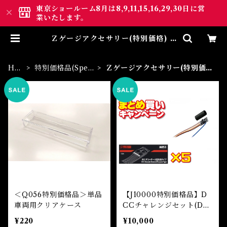
東京ショールーム8月は8,9,11,15,16,29,30日に営
業いたします。
Ｚゲージアクセサリー(特別価格) A
ccessory | ロクハン ＢＡＳＥ.Ｓ
ＨＯＰ ｜【公式】鉄道模型通販 Z
ゲージ Zショーティー
HO
特別価格品(Speci
Ｚゲージアクセサリー(特別価
ME
al Sale)
格) Accessory
＜Q056特別価格品＞単品
【J10000特別価格品】D
車両用クリアケース
CCチャレンジセット(DC
C Decoder General Pur
¥220
¥10,000
pose Type 5pcs set)