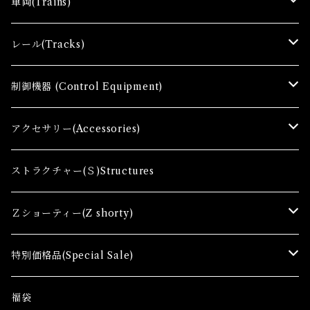
車両(Trains)
Ｚゲージ車両(Ｔ) Zgauge Trains
レール(Tracks)
Ｚゲージスターターセット(G) Z Starter sets
レール(R)Tracks
制御機器 (Control Equipment)
Zゲージファーストセット(E) Z First Sets
レールセット(R) Track Sets
制御機器（Ｃ＆ＲＣ）Control Equipment
アクセサリー(Accessories)
レール関連商品(Track related goods)
制御機器（Ａ）Control Accessory
アクセサリー(A) Accessories
ストラクチャー(Ｓ)Structures
コンテナ(Ａ) Container Cargo
Ｚショーティー(Z shorty)
車両（ST）Z Shorty Trains
特別価格品(Special Sale)
アクセサリー&ストラクチャー(SA&SS) ACC&STL
Ｚゲージ車両(特別価格) Trains
福袋