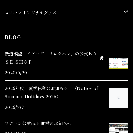
スターターセット(SG) Starter Sets
在宅支援キャンペーン
ロクハンオリジナルグッズ
Ｚゲージストラクチャー(特別価格) Structure
アパレル
BLOG
Ｚゲージアクセサリー(特別価格) Accessory
鉄道模型 Ｚゲージ 「ロクハン」の公式ＢＡ
ＳＥ.ＳＨＯＰ
Ｚゲージレール(特別価格) Truck
2020/5/20
Zゲージパーツ(特別価格) Parts
2026年度 夏季休業のお知らせ （Notice of
Summer Holidays 2026）
Zショーティー(特別価格)Shorty
2026/8/7
Zゲージ制御機器(特別価格)
ロクハン公式note開設のお知らせ