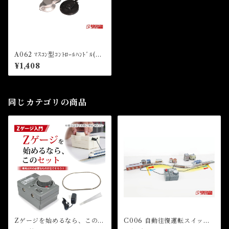
A062 ﾏｽｺﾝ型ｺﾝﾄﾛｰﾙﾊﾝﾄﾞﾙ(R
C-02＆RC-03用) (Throttle
¥1,408
LEVER Real Type(For RC-
02&RC-03))
同じカテゴリの商品
Zゲージを始めるなら、このセ
C006 自動往復運転スイッチ
ット！（車両別売）
(SWITCH BACK CONTRO