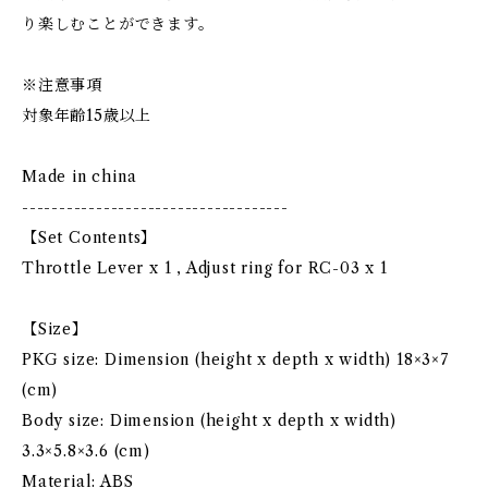
り楽しむことができます。
※注意事項
対象年齢15歳以上
Made in china
------------------------------------
【Set Contents】
Throttle Lever x 1 , Adjust ring for RC-03 x 1
【Size】
PKG size: Dimension (height x depth x width) 18×3×7
(cm)
Body size: Dimension (height x depth x width)
3.3×5.8×3.6 (cm)
Material: ABS