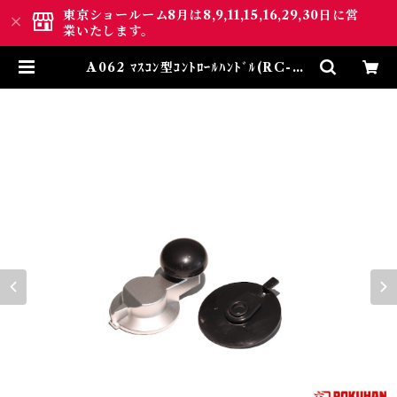
東京ショールーム8月は8,9,11,15,16,29,30日に営
業いたします。
A062 ﾏｽｺﾝ型ｺﾝﾄﾛｰﾙﾊﾝﾄﾞﾙ(RC-02
＆RC-03用) (Throttle LEVER
Real Type(For RC-02&RC-0
3)) | ロクハン ＢＡＳＥ.ＳＨＯＰ
｜【公式】鉄道模型通販 Zゲー
ジ Zショーティー