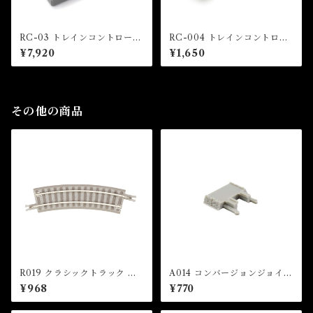
RC-03 トレインコントローラ
RC-004 トレインコントロー
ーRC-03（TRAIN CONTR
ラーRC-004（TRAIN CON
¥7,920
¥1,650
OLLER RC-03）
TROLLER RC-004）
その他の商品
R019 クラシックトラック 曲
A014 コンバージョンジョイナ
線レール R127-26°(2本入) (C
ー(2個入) (Conversion Join
¥968
¥770
LASSIC TRACK Curved Tr
er x 2 pcs)
ack R127mm 26 ° x 2 pcs)