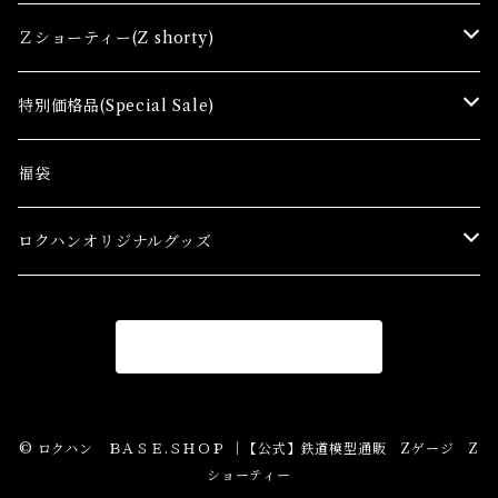
コンテナ(Ａ) Container Cargo
Ｚショーティー(Z shorty)
車両（ST）Z Shorty Trains
特別価格品(Special Sale)
アクセサリー&ストラクチャー(SA&SS) ACC&STL
Ｚゲージ車両(特別価格) Trains
福袋
スターターセット(SG) Starter Sets
在宅支援キャンペーン
ロクハンオリジナルグッズ
Ｚゲージストラクチャー(特別価格) Structure
アパレル
商品一覧に戻る
Ｚゲージアクセサリー(特別価格) Accessory
Ｚゲージレール(特別価格) Truck
© ロクハン ＢＡＳＥ.ＳＨＯＰ ｜【公式】鉄道模型通販 Zゲージ Z
ショーティー