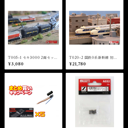
T005-1 セキ3000 2両セット
T020-2 国鉄0系新幹線 初期
(Seki 3000 2Cars Set)
型「ひかり」4両基本セット (J
¥3,080
¥21,780
NR Series 0 shinkansen HI
KARI” 4 Cars Basic Set)