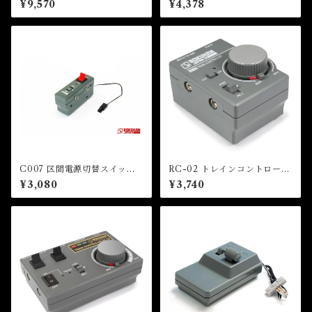
¥9,570
¥4,378
LLER)
C007 区間電源切替スイッチ
RC-02 トレインコントローラ
(BLOCK POWER CHANG
ーRC-02（TRAIN CONTR
¥3,080
¥3,740
E SWITCH)
OLLER RC-02）