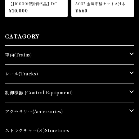
【J10000特別価格品】DCC
A032 金属車輪セットA(4本
チャレンジセット(DCC Dec
入) (METAL WHEEL SET A
¥10,000
¥660
oder General Purpose Typ
x 4 pcs)
e 5pcs set)
CATAGORY
車両(Trains)
Ｚゲージ車両(Ｔ) Zgauge Trains
レール(Tracks)
Ｚゲージスターターセット(G) Z Starter sets
レール(R)Tracks
制御機器 (Control Equipment)
Zゲージファーストセット(E) Z First Sets
レールセット(R) Track Sets
制御機器（Ｃ＆ＲＣ）Control Equipment
アクセサリー(Accessories)
レール関連商品(Track related goods)
制御機器（Ａ）Control Accessory
アクセサリー(A) Accessories
ストラクチャー(Ｓ)Structures