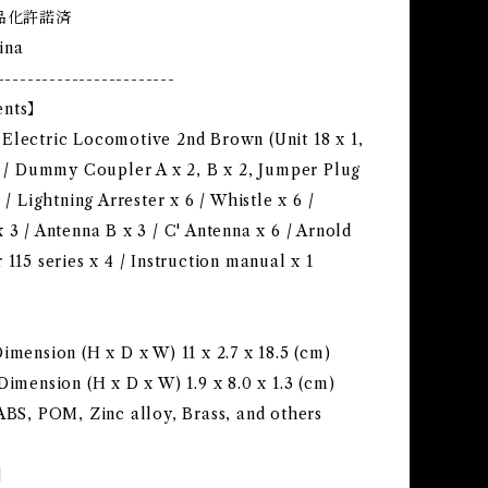
品化許諾済
ina
------------------------
ents】
Electric Locomotive 2nd Brown (Unit 18 x 1,
1) / Dummy Coupler A x 2, B x 2, Jumper Plug
2 / Lightning Arrester x 6 / Whistle x 6 /
 3 / Antenna B x 3 / C' Antenna x 6 / Arnold
 115 series x 4 / Instruction manual x 1
imension (H x D x W) 11 x 2.7 x 18.5 (cm)
Dimension (H x D x W) 1.9 x 8.0 x 1.3 (cm)
ABS, POM, Zinc alloy, Brass, and others
s】