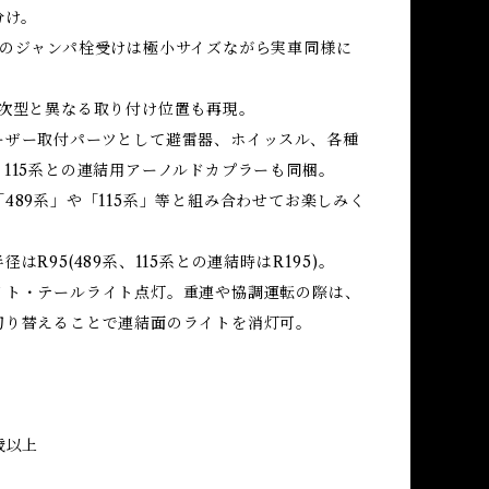
分け。
側のジャンパ栓受けは極小サイズながら実車同様に
1次型と異なる取り付け位置も再現。
ーザー取付パーツとして避雷器、ホイッスル、各種
115系との連結用アーノルドカプラーも同梱。
489系」や「115系」等と組み合わせてお楽しみく
はR95(489系、115系との連結時はR195)。
イト・テールライト点灯。重連や協調運転の際は、
切り替えることで連結面のライトを消灯可。
歳以上