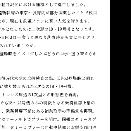
～軽井沢間における補機として誕生しました。
北陸新幹線の東京～長野間が部分開業したことで役目
たが、現在も鉄道ファンに高い人気を誇ります。
ルとなったのは二次形の18・19号機となります。
EF63は一次形と異なり落成時から青15号とクリ
塗られていましたが、
3登場時をイメージしたぶどう色2号に塗り替えられ
現役時代末期の全般検査の際、EF63登場時と同じ
に塗り替えられた2次型の18・19号機。
イトレンズ周辺の1次型との形態差を再現。
でも18～21号機のみの特徴となる乗務員扉上部の
と、乗務員扉下部にある補助取手の形態差も再現。
ではアーノルドカプラーを組付。同梱のダミーカプ
可能。ダミーカプラーは自動連結器と双頭型両用連