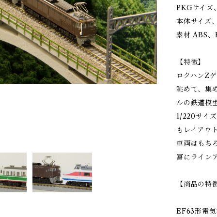
PKGサイズ、寸
本体サイズ、寸法
素材 ABS
【特徴】
ロクハンZ
眺めて、集
ルの鉄道模
1/220サ
もレイアウ
車両はもち
富にラインア
【商品の特
EF63形電