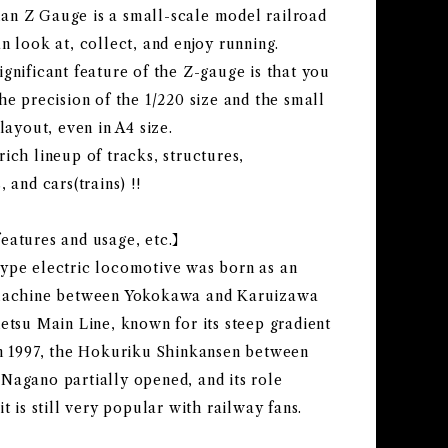
n Z Gauge is a small-scale model railroad
n look at, collect, and enjoy running.
gnificant feature of the Z-gauge is that you
he precision of the 1/220 size and the small
 layout, even in A4 size.
ich lineup of tracks, structures,
, and cars(trains) !!
eatures and usage, etc.】
ype electric locomotive was born as an
machine between Yokokawa and Karuizawa
etsu Main Line, known for its steep gradient
In 1997, the Hokuriku Shinkansen between
Nagano partially opened, and its role
it is still very popular with railway fans.