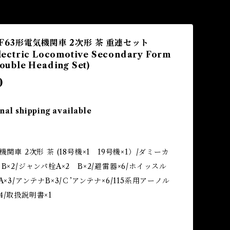
 EF63形電気機関車 2次形 茶 重連セット
ectric Locomotive Secondary Form
uble Heading Set)
0
nal shipping available
】
機関車 2次形 茶 (18号機×1 19号機×1）/ダミーカ
B×2/ジャンパ栓A×2 B×2/避雷器×6/ホイッスル
A×3/アンテナB×3/Ｃ’アンテナ×6/115系用アーノル
4/取扱説明書×1