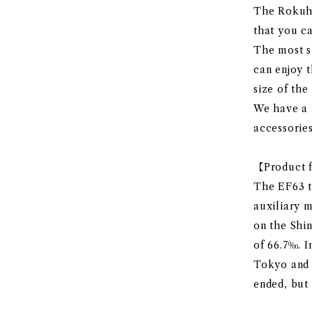
The Rokuha
that you ca
The most si
can enjoy t
size of the
We have a r
accessories
【Product f
The EF63 t
auxiliary 
on the Shin
of 66.7‰. 
Tokyo and 
ended, but 