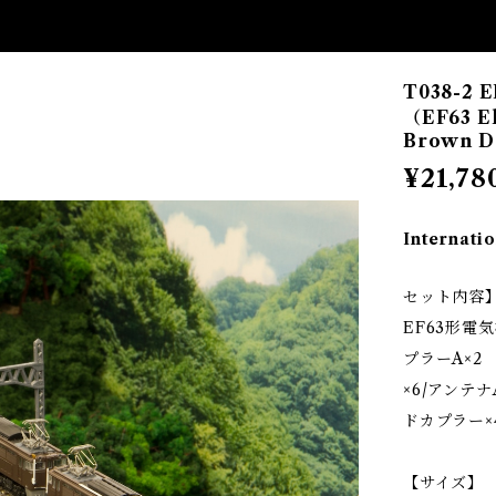
T038-2
（EF63 El
Brown Do
¥21,78
Internatio
セット内容
EF63形電気
プラーA×2 
×6/アンテナ
ドカプラー×
【サイズ】