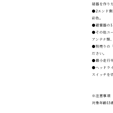
結器を作り
●2エンド
彩色。
●避雷器の
●その他ユ
アンテナ類、
●別売りの「
ださい。
●最小走行半径
●ヘッドラ
スイッチを
※注意事項
対象年齢15