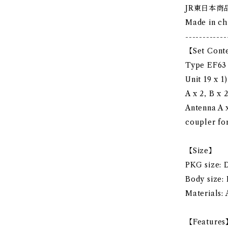
JR東日本商
Made in ch
------------
【Set Cont
Type EF63 
Unit 19 x 
A x 2, B x 
Antenna A x
coupler for
【Size】
PKG size: D
Body size: 
Materials: 
【Feature