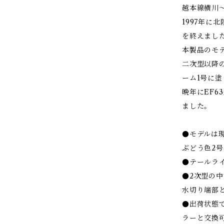
越本線横川
1997年に
を終えまし
本製品のモデ
二次型以降の
ーム1号に
晩年にEF6
ました。
●モデルは
ぶどう色2号
●テールラ
●2次型の中
水切り端部
●出荷状態
ラーと交換