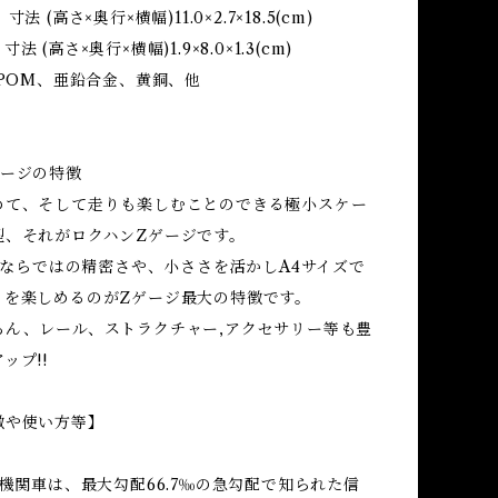
法 (高さ×奥行×横幅)11.0×2.7×18.5(cm)
 (高さ×奥行×横幅)1.9×8.0×1.3(cm)
、POM、亜鉛合金、黄銅、他
ゲージの特徴
めて、そして走りも楽しむことのできる極小スケー
型、それがロクハンZゲージです。
イズならではの精密さや、小ささを活かしA4サイズで
トを楽しめるのがZゲージ最大の特徴です。
ろん、レール、ストラクチャー,アクセサリー等も豊
ップ!!
徴や使い方等】
気機関車は、最大勾配66.7‰の急勾配で知られた信