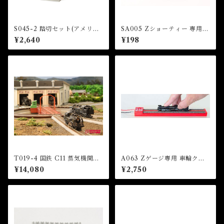
S045-2 踏切セット(アメリカ
SA005 Zショーティー 専用リ
型) (RAILROAD CROSSING
レーラー (Z Shorty Dedicat
¥2,640
¥198
SET (US TYPE))
ed Re-Railer)
T019-4 国鉄 C11 蒸気機関車
A063 Zゲージ専用 車輪クリ
200号機タイプ (JNR C11 Ste
ーナー (Wheel Cleaner for
¥14,080
¥2,750
am Locomotive Number 2
Z Gauge)
00 Type)