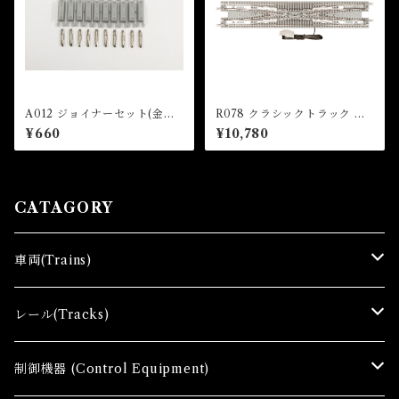
A012 ジョイナーセット(金属/
R078 クラシックトラック 電
プラ各10個入) (Joiner Set x
動複線両渡りポイント (CLAS
¥660
¥10,780
10 pcs)
SIC TRACK Double Cross
over 220mm x 1 pc)
CATAGORY
車両(Trains)
Ｚゲージ車両(Ｔ) Zgauge Trains
レール(Tracks)
Ｚゲージスターターセット(G) Z Starter sets
レール(R)Tracks
制御機器 (Control Equipment)