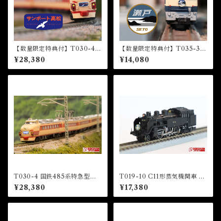
【数量限定特典付】T030-4 4
【数量限定特典付】T035-3 E
85系特急型車両 初期形 5両基
F65形電気機関車1000番代
¥28,380
¥14,080
本セット『サンポート高松』
『瀬戸』HM付 (EF65 1000
HM付 (485 LIMITED EXP
Electric Locomotive “Set
RESS "Sunport Takamatsu"
o”)
5 CARS BASIC SET)
T030-4 国鉄485系特急型車
T019-10 C11形蒸気機関車 12
両 初期形 雷鳥 国鉄色 5両基本
3号機 東武鉄道SL「大樹」 タ
¥28,380
¥17,380
セット (JNR 485 LIMITED
イプ (TOBU Railway C11 St
EXPRESS "RAICHO" JNR
eam Locomotive Number 1
COLOR 5 CARS BASIC SE
23)
T)