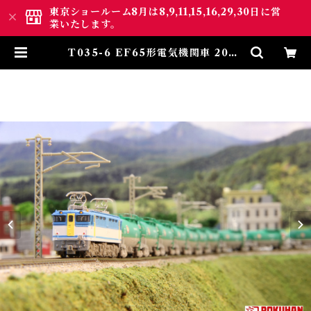
東京ショールーム8月は8,9,11,15,16,29,30日に営
業いたします。
T035-6 EF65形電気機関車 2000
番代 2127号機 JR貨物更新色 (EF6
5 Electric Locomotive Num
ber 2127) | ロクハン ＢＡＳＥ.Ｓ
ＨＯＰ ｜【公式】鉄道模型通販 Z
ゲージ Zショーティー