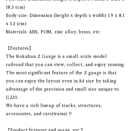
18.3 (cm)
Body size: Dimension (height x depth x width) 1.9 x 8.1
x 1.3 (cm)
Materials: ABS, POM, zinc alloy, brass, etc.
【Features】
The Rokuhan Z Gauge is a small-scale model
railroad that you can view, collect, and enjoy running.
The most significant feature of the Z gauge is that
you can enjoy the layout even in A4 size by taking
advantage of the precision and small size unique to
1/220.
We have a rich lineup of tracks, structures,
accessories, and cars(trains) !!
【Product features and usage, etc.】