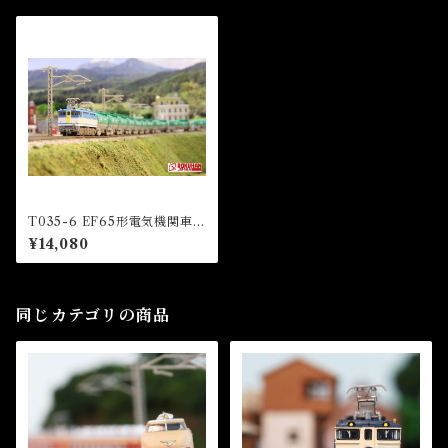
T035-6 EF65形電気機関車 2
000番代 2127号機 JR貨物更
¥14,080
新色 (EF65 Electric Locom
otive Number 2127)
同じカテゴリの商品