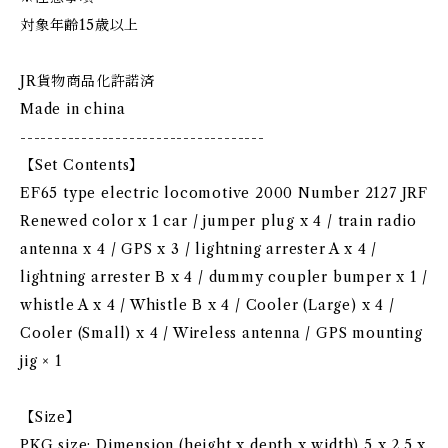
対象年齢15歳以上
JR貨物商品化許諾済
Made in china
------------------------------------
【Set Contents】
EF65 type electric locomotive 2000 Number 2127 JRF
Renewed color x 1 car / jumper plug x 4 / train radio
antenna x 4 / GPS x 3 / lightning arrester A x 4 /
lightning arrester B x 4 / dummy coupler bumper x 1 /
whistle A x 4 / Whistle B x 4 / Cooler (Large) x 4 /
Cooler (Small) x 4 / Wireless antenna / GPS mounting
jig × 1
【Size】
PKG size: Dimension (height x depth x width) 5 x 2.5 x