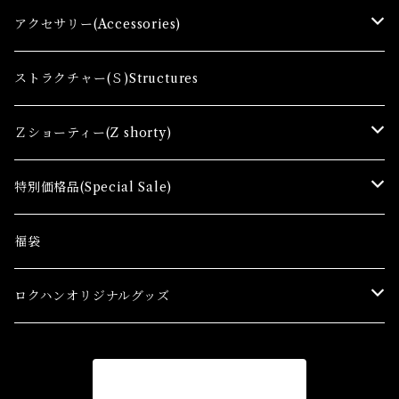
Zゲージファーストセット(E) Z First Sets
レールセット(R) Track Sets
制御機器（Ｃ＆ＲＣ）Control Equipment
アクセサリー(Accessories)
レール関連商品(Track related goods)
制御機器（Ａ）Control Accessory
アクセサリー(A) Accessories
ストラクチャー(Ｓ)Structures
コンテナ(Ａ) Container Cargo
Ｚショーティー(Z shorty)
車両（ST）Z Shorty Trains
特別価格品(Special Sale)
アクセサリー&ストラクチャー(SA&SS) ACC&STL
Ｚゲージ車両(特別価格) Trains
福袋
スターターセット(SG) Starter Sets
在宅支援キャンペーン
ロクハンオリジナルグッズ
Ｚゲージストラクチャー(特別価格) Structure
アパレル
商品一覧に戻る