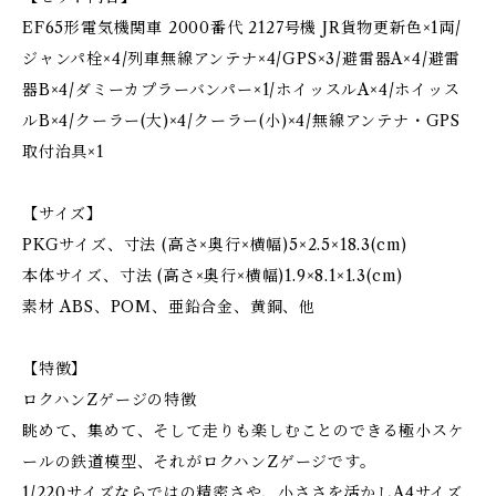
EF65形電気機関車 2000番代 2127号機 JR貨物更新色×1両/
ジャンパ栓×4/列車無線アンテナ×4/GPS×3/避雷器A×4/避雷
器B×4/ダミーカプラーバンパー×1/ホイッスルA×4/ホイッス
ルB×4/クーラー(大)×4/クーラー(小)×4/無線アンテナ・GPS
取付治具×1
【サイズ】
PKGサイズ、寸法 (高さ×奥行×横幅)5×2.5×18.3(cm)
本体サイズ、寸法 (高さ×奥行×横幅)1.9×8.1×1.3(cm)
素材 ABS、POM、亜鉛合金、黄銅、他
【特徴】
ロクハンZゲージの特徴
眺めて、集めて、そして走りも楽しむことのできる極小スケ
ールの鉄道模型、それがロクハンZゲージです。
1/220サイズならではの精密さや、小ささを活かしA4サイズ