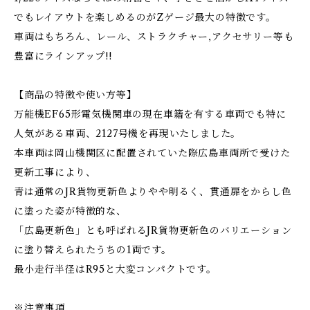
でもレイアウトを楽しめるのがZゲージ最大の特徴です。
車両はもちろん、レール、ストラクチャー,アクセサリー等も
豊富にラインアップ!!
【商品の特徴や使い方等】
万能機EF65形電気機関車の現在車籍を有する車両でも特に
人気がある車両、2127号機を再現いたしました。
本車両は岡山機関区に配置されていた際広島車両所で受けた
更新工事により、
青は通常のJR貨物更新色よりやや明るく、貫通扉をからし色
に塗った姿が特徴的な、
「広島更新色」とも呼ばれるJR貨物更新色のバリエーション
に塗り替えられたうちの1両です。
最小走行半径はR95と大変コンパクトです。
※注意事項