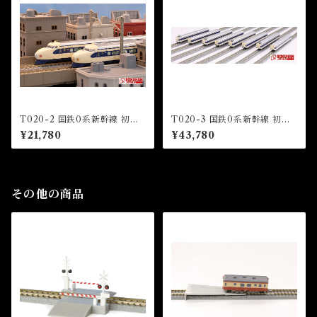
T020-2 国鉄0系新幹線 初期
T020-3 国鉄0系新幹線 初期
型「ひかり」4両基本セット (J
型「ひかり」8両増結セット (J
¥21,780
¥43,780
NR Series 0 shinkansen HI
NR Series 0 shinkansen HI
KARI” 4 Cars Basic Set)
KARI” 8 Cars Extension Se
t)
その他の商品