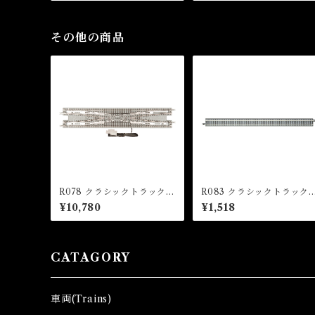
r RC-02&RC-03))
og 2024)
その他の商品
R078 クラシックトラック
R083 クラシックトラック
電動複線両渡りポイント (C
直線レール 440mm(2本入)
¥10,780
¥1,518
LASSIC TRACK Double
(CLASSIC TRACK Strai
Crossover 220mm x 1 p
ht Track 440mm x 2 pcs)
c)
CATAGORY
車両(Trains)