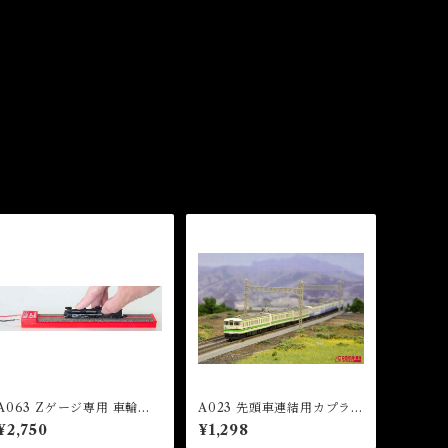
A063 Zゲージ専用 車輪ク
A023 先頭車連結用カプラー
リーナー (Wheel Cleaner f
セット(113系/115系/415系
¥2,750
¥1,298
or Z Gauge)
用)（Coupler Set）