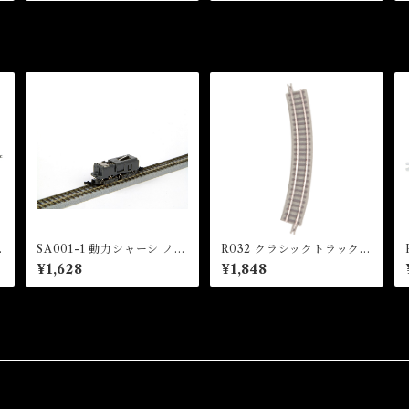
ase Layout Minimum Sup
og 2023)
port Kit A Tunnel Type
(Painted))
SA001-1 動力シャーシ ノー
R032 クラシックトラック
マルタイプ (Z SHORTY P
曲線レール R195-30°(6本
¥1,628
¥1,848
g
ower Chassis (Normal T
入) (CLASSIC TRACK Cu
ype))
rved Track R195mm 30 °
x 6 pcs)