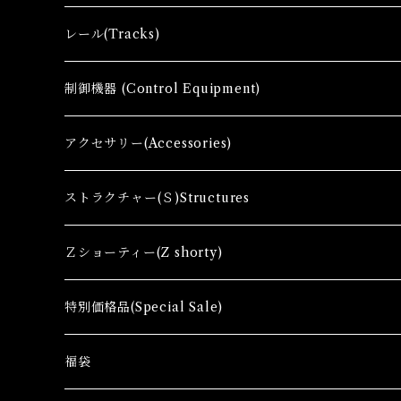
Ｚゲージ車両(Ｔ) Zgauge Trains
レール(Tracks)
Ｚゲージスターターセット(G) Z Starter sets
レール(R)Tracks
制御機器 (Control Equipment)
Zゲージファーストセット(E) Z First Sets
レールセット(R) Track Sets
制御機器（Ｃ＆ＲＣ）Control Equipment
アクセサリー(Accessories)
レール関連商品(Track related goods)
制御機器（Ａ）Control Accessory
アクセサリー(A) Accessories
ストラクチャー(Ｓ)Structures
コンテナ(Ａ) Container Cargo
Ｚショーティー(Z shorty)
車両（ST）Z Shorty Trains
特別価格品(Special Sale)
アクセサリー&ストラクチャー(SA&SS) ACC&STL
Ｚゲージ車両(特別価格) Trains
福袋