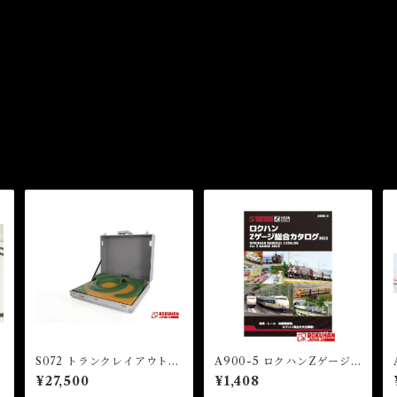
S072 トランクレイアウトA
A900-5 ロクハンZゲージ
h
ミニマムサポートキット 彩
総合カタログ 2023 (Rokuh
¥27,500
¥1,408
l
色済トンネルタイプ (Briefc
an Z Gauge General Catal