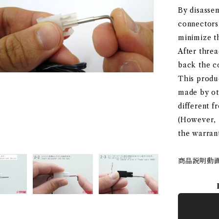
By disasse
connectors
minimize t
After threa
back the co
This produ
made by ot
different f
(However, 
the warrant
商品説明動画