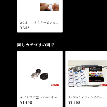
A018 コネクターピン抜き
治具 (Connector Pin Rem
¥352
over)
同じカテゴリの商品
A062 ﾏｽｺﾝ型ｺﾝﾄﾛｰﾙﾊﾝﾄﾞﾙ
A900-6 ロクハンZゲージ
(RC-02＆RC-03用) (Thro
総合カタログ 2024 (Roku
¥1,408
¥1,408
ttle LEVER Real Type(Fo
an Z Gauge General Cata