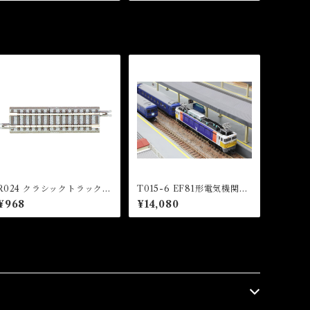
R024 クラシックトラック
T015-6 EF81形電気機関車
直線レール 55mm(2本入)
99号機 カシオペア塗装 (EF
¥968
¥14,080
(CLASSIC TRACK Straig
81 Electric Locomotive
ht Track 55mm x 2 pcs
Cassiopeia Color)
(With Power feed point))