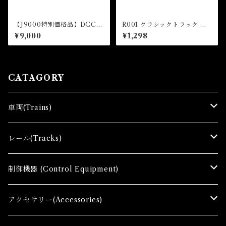
【J9000特別価格品】DCCチ
R001 クラシックトラック 直
ャレンジセットB(DCC Deco
線レール 110mm(4本入) (CL
¥9,000
¥1,298
der Room Light Multi Type
ASSIC TRACK Straight Tra
4pcs set)
ck 110mm x 4 pcs)
CATAGORY
車両(Trains)
Ｚゲージ車両(Ｔ) Zgauge Trains
レール(Tracks)
Ｚゲージスターターセット(G) Z Starter sets
レール(R)Tracks
制御機器 (Control Equipment)
Zゲージファーストセット(E) Z First Sets
レールセット(R) Track Sets
制御機器（Ｃ＆ＲＣ）Control Equipment
アクセサリー(Accessories)