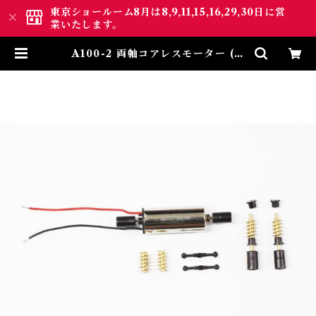
東京ショールーム8月は8,9,11,15,16,29,30日に営
業いたします。
A100-2 両軸コアレスモーター (D
ouble Shaft Coreless Motor)
| ロクハン ＢＡＳＥ.ＳＨＯＰ ｜
【公式】鉄道模型通販 Zゲージ
Zショーティー