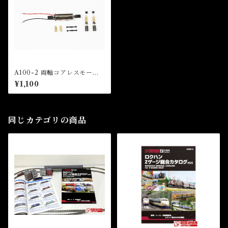
A100-2 両軸コアレスモータ
ー (Double Shaft Coreless
¥1,100
Motor)
同じカテゴリの商品