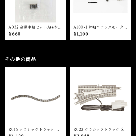
A032 金属車輪セットA(4本
A100-1 片軸コアレスモーター
入) (METAL WHEEL SET A
(Single Shaft Coreless Mot
¥660
¥1,100
x 4 pcs)
or)
その他の商品
R016 クラシックトラック フ
R022 クラシックトラック 55
レキシブルレール 330mm(1本
mm 電動ポイントレール 左分