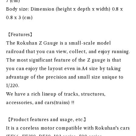
7 (cm)
Body size: Dimension (height x depth x width) 0.8 x
0.8 x 3 (cm)
【Features】
The Rokuhan Z Gauge is a small-scale model
railroad that you can view, collect, and enjoy running.
The most significant feature of the Z gauge is that
you can enjoy the layout even in A4 size by taking
advantage of the precision and small size unique to
1/220.
We have a rich lineup of tracks, structures,
accessories, and cars(trains) !!
【Product features and usage, etc.】
It is a coreless motor compatible with Rokuhan's cars