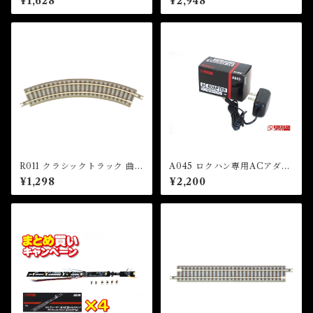
¥1,628
¥2,948
入) (CLASSIC TRACK Flexi
岐 (CLASSIC TRACK 55m
ble Track 330mm x 1 set)
m Remote turnout (Left ha
nd) With 55mm Trimmed T
rack)
R011 クラシックトラック 曲線
A045 ロクハン専用ACアダプ
レール R120-45°(4本入) (CL
ター (AC ADAPTOR)
¥1,298
¥2,200
ASSIC TRACK Curved Tra
ck R120mm 45 ° x 4 pcs)