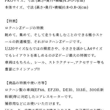
PKGサイズ、寸法 (高さ×奥行×横幅)4.5×1×7(cm)
本体サイズ、寸法 (高さ×奥行×横幅)0.8×0.8×3(cm)
【特徴】
ロクハンZゲージの特徴
眺めて、集めて、そして走りも楽しむことのできる極小スケ
ールの鉄道模型、それがロクハンZゲージです。
1/220サイズならではの精密さや、小ささを活かしA4サイズ
でもレイアウトを楽しめるのがZゲージ最大の特徴です。
車両はもちろん、レール、ストラクチャー,アクセサリー等も
豊富にラインアップ!!
【商品の特徴や使い方等】
ロクハン製の車両(EF66、EF210、DE10、103系、500系新
幹線)等に対応したコアレスモーターです。
補修用などにお使いいただけます。