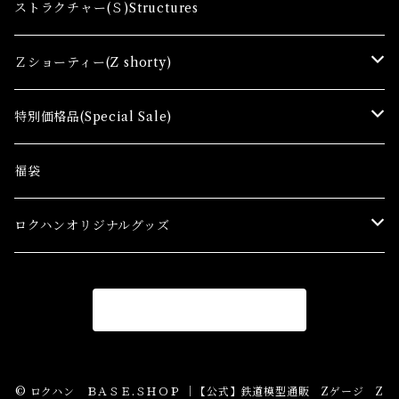
レール関連商品(Track related goods)
制御機器（Ａ）Control Accessory
アクセサリー(A) Accessories
ストラクチャー(Ｓ)Structures
コンテナ(Ａ) Container Cargo
Ｚショーティー(Z shorty)
車両（ST）Z Shorty Trains
特別価格品(Special Sale)
アクセサリー&ストラクチャー(SA&SS) ACC&STL
Ｚゲージ車両(特別価格) Trains
福袋
スターターセット(SG) Starter Sets
在宅支援キャンペーン
ロクハンオリジナルグッズ
Ｚゲージストラクチャー(特別価格) Structure
アパレル
商品一覧に戻る
Ｚゲージアクセサリー(特別価格) Accessory
Ｚゲージレール(特別価格) Truck
© ロクハン ＢＡＳＥ.ＳＨＯＰ ｜【公式】鉄道模型通販 Zゲージ Z