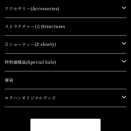
Zゲージファーストセット(E) Z First Sets
レールセット(R) Track Sets
制御機器（Ｃ＆ＲＣ）Control Equipment
アクセサリー(Accessories)
レール関連商品(Track related goods)
制御機器（Ａ）Control Accessory
アクセサリー(A) Accessories
ストラクチャー(Ｓ)Structures
コンテナ(Ａ) Container Cargo
Ｚショーティー(Z shorty)
車両（ST）Z Shorty Trains
特別価格品(Special Sale)
アクセサリー&ストラクチャー(SA&SS) ACC&STL
Ｚゲージ車両(特別価格) Trains
福袋
スターターセット(SG) Starter Sets
在宅支援キャンペーン
ロクハンオリジナルグッズ
Ｚゲージストラクチャー(特別価格) Structure
アパレル
商品一覧に戻る