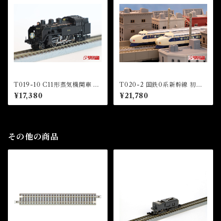
T019-10 C11形蒸気機関車 12
T020-2 国鉄0系新幹線 初期
3号機 東武鉄道SL「大樹」 タ
型「ひかり」4両基本セット (J
¥17,380
¥21,780
イプ (TOBU Railway C11 St
NR Series 0 shinkansen HI
eam Locomotive Number 1
KARI” 4 Cars Basic Set)
23)
その他の商品