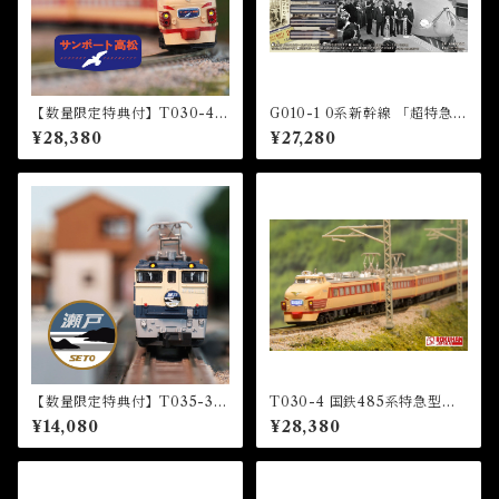
【数量限定特典付】T030-4 4
G010-1 0系新幹線 「超特急ひ
85系特急型車両 初期形 5両基
かり2号」スターターセット (S
¥28,380
¥27,280
本セット『サンポート高松』
eries 0 Shinkansen “HIKA
HM付 (485 LIMITED EXP
RI 2” Starter Set)
RESS "Sunport Takamatsu"
5 CARS BASIC SET)
【数量限定特典付】T035-3 E
T030-4 国鉄485系特急型車
F65形電気機関車1000番代
両 初期形 雷鳥 国鉄色 5両基本
¥14,080
¥28,380
『瀬戸』HM付 (EF65 1000
セット (JNR 485 LIMITED
Electric Locomotive “Set
EXPRESS "RAICHO" JNR
o”)
COLOR 5 CARS BASIC SE
T)