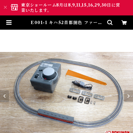
東京ショールーム8月は8,9,11,15,16,29,30日に営
業いたします。
E001-1 キハ52首都圏色 ファース
トセット (Z-GAUGE FIRST SE
T KIHA52) | ロクハン ＢＡＳＥ.
ＳＨＯＰ ｜【公式】鉄道模型通販
Zゲージ Zショーティー