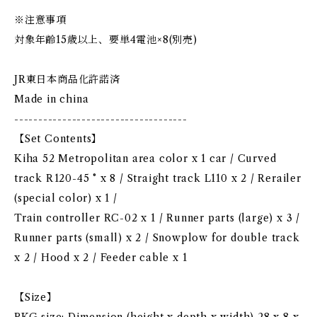
※注意事項
対象年齢15歳以上、要単4電池×8(別売)
JR東日本商品化許諾済
Made in china
------------------------------------
【Set Contents】
Kiha 52 Metropolitan area color x 1 car / Curved
track R120-45 ° x 8 / Straight track L110 x 2 / Rerailer
(special color) x 1 /
Train controller RC-02 x 1 / Runner parts (large) x 3 /
Runner parts (small) x 2 / Snowplow for double track
x 2 / Hood x 2 / Feeder cable x 1
【Size】