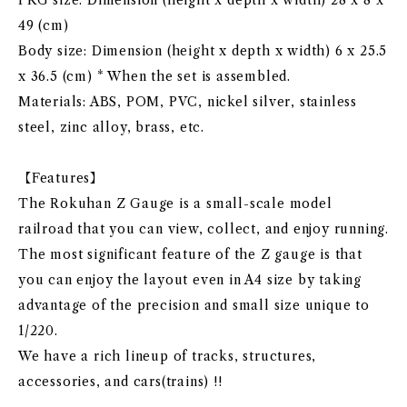
PKG size: Dimension (height x depth x width) 28 x 8 x
49 (cm)
Body size: Dimension (height x depth x width) 6 x 25.5
x 36.5 (cm) * When the set is assembled.
Materials: ABS, POM, PVC, nickel silver, stainless
steel, zinc alloy, brass, etc.
【Features】
The Rokuhan Z Gauge is a small-scale model
railroad that you can view, collect, and enjoy running.
The most significant feature of the Z gauge is that
you can enjoy the layout even in A4 size by taking
advantage of the precision and small size unique to
1/220.
We have a rich lineup of tracks, structures,
accessories, and cars(trains) !!