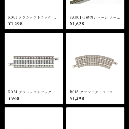
R001 クラシックトラック 直
SA001-1 動力シャーシ ノーマ
線レール 110mm(4本入) (CL
ルタイプ (Z SHORTY Powe
¥1,298
¥1,628
ASSIC TRACK Straight Tra
r Chassis (Normal Type))
ck 110mm x 4 pcs)
R024 クラシックトラック 直
R018 クラシックトラック 曲
線レール 55mm(2本入) (CLA
線レール R70-45°(4本入) (C
¥968
¥1,298
SSIC TRACK Straight Trac
LASSIC TRACK Curved Tr
k 55mm x 2 pcs (With Pow
ack R70mm 45 ° x 4 pcs)
er feed point))