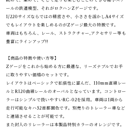
眺めて、集めて、そして走りも楽しむことのできる極小スケ
ールの鉄道模型、それがロクハンZゲージです。
1/220サイズならではの精密さや、小ささを活かしA4サイズ
でもレイアウトを楽しめるのがZゲージ最大の特徴です。
車両はもちろん、レール、ストラクチャー,アクセサリー等も
豊富にラインアップ!!
【商品の特徴や使い方等】
Zゲージをこれから始める方に最適な、リーズナブルでお手
に取りやすい価格のセットです。
レイアウトはベーシックで拡張性に富んだ、110mm直線レー
ルとR120曲線レールのオーバルとなっています。コントロー
ラーはシンプルで扱いやすいRC-02を採用。車両は1両から
走行可能なキハ52首都圏色です。別売りのトレーラー車など
と連結させることが可能です。
また封入のリレーラーは本製品特別カラーのオレンジです。