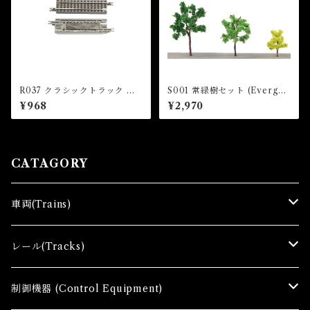
R037 クラシックトラック ナ
S001 常緑樹セット (Evergre
ックルカプラー用アンカプラ
en Set)
¥968
¥2,970
ーレール 55mm(1本入) (CLA
SSIC TRACK Uncoupler T
rack For Knuckle Coupler
x 1 pc)
CATAGORY
車両(Trains)
Ｚゲージ車両(Ｔ) Zgauge Trains
レール(Tracks)
Ｚゲージスターターセット(G) Z Starter sets
レール(R)Tracks
制御機器 (Control Equipment)