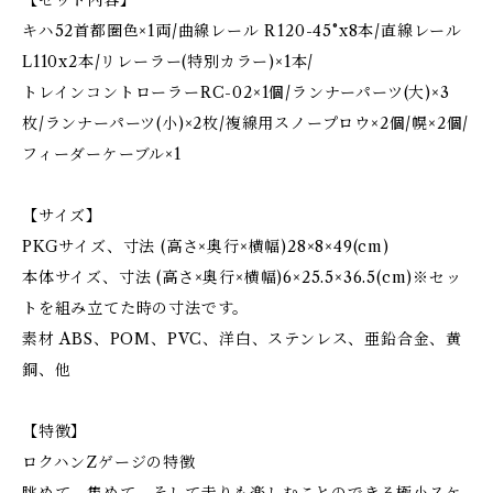
【セット内容】
キハ52首都圏色×1両/曲線レール R120-45°x8本/直線レール
L110x2本/リレーラー(特別カラー)×1本/
トレインコントローラーRC-02×1個/ランナーパーツ(大)×3
枚/ランナーパーツ(小)×2枚/複線用スノープロウ×2個/幌×2個/
フィーダーケーブル×1
【サイズ】
PKGサイズ、寸法 (高さ×奥行×横幅)28×8×49(cm)
本体サイズ、寸法 (高さ×奥行×横幅)6×25.5×36.5(cm)※セッ
トを組み立てた時の寸法です。
素材 ABS、POM、PVC、洋白、ステンレス、亜鉛合金、黄
銅、他
【特徴】
ロクハンZゲージの特徴