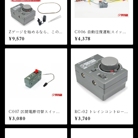
Zゲージを始めるなら、このセ
C006 自動往復運転スイッチ
ット！（車両別売）
(SWITCH BACK CONTRO
¥9,570
¥4,378
LLER)
C007 区間電源切替スイッチ
RC-02 トレインコントローラ
(BLOCK POWER CHANG
ーRC-02（TRAIN CONTR
¥3,080
¥3,740
E SWITCH)
OLLER RC-02）