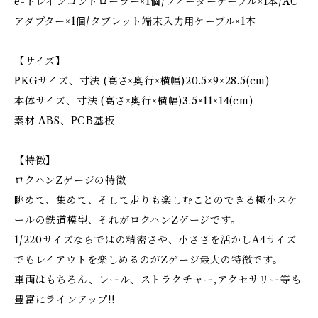
e-トレインコントローラー×1個/フィーダーケーブル×1本/AC
アダプター×1個/タブレット端末入力用ケーブル×1本
【サイズ】
PKGサイズ、寸法 (高さ×奥行×横幅)20.5×9×28.5(cm)
本体サイズ、寸法 (高さ×奥行×横幅)3.5×11×14(cm)
素材 ABS、PCB基板
【特徴】
ロクハンZゲージの特徴
眺めて、集めて、そして走りも楽しむことのできる極小スケ
ールの鉄道模型、それがロクハンZゲージです。
1/220サイズならではの精密さや、小ささを活かしA4サイズ
でもレイアウトを楽しめるのがZゲージ最大の特徴です。
車両はもちろん、レール、ストラクチャー,アクセサリー等も
豊富にラインアップ!!