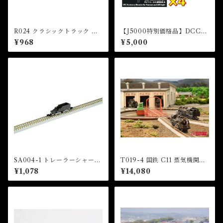
R024 クラシックトラック 直
【J5000特別価格品】DCCチ
線レール 55mm(2本入) (CLA
ャレンジセットC(DCC Acce
¥968
¥5,000
SSIC TRACK Straight Trac
ssory Decoder for Turnou
k 55mm x 2 pcs (With Pow
t 4pcs set)
er feed point))
SA004-1 トレーラーシャーシ
T019-4 国鉄 C11 蒸気機関車
新幹線タイプ (Z SHORTY Tr
200号機タイプ (JNR C11 Ste
¥1,078
¥14,080
ailer Chassis (Shinkansen T
am Locomotive Number 2
ype))
00 Type)