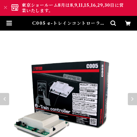
東京ショールーム8月は8,9,11,15,16,29,30日に営
業いたします。
C005 e-トレインコントローラー
(e-Train Controller) | ロクハ
ン ＢＡＳＥ.ＳＨＯＰ ｜【公式】
鉄道模型通販 Zゲージ Zショー
ティー