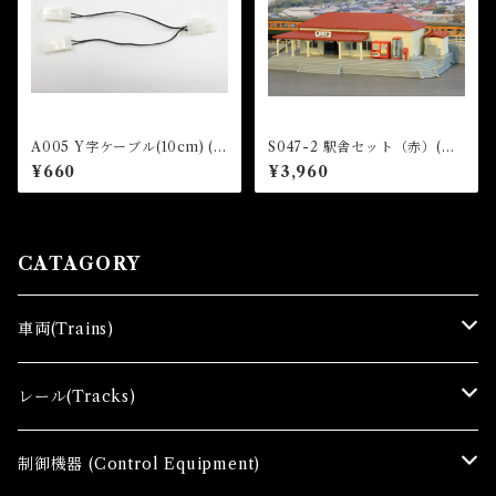
A005 Y字ケーブル(10cm) (Y
S047-2 駅舎セット（赤）(TR
Cable for turnout (10 cm) x
AIN STATION SET (RED))
¥660
¥3,960
1 pc)
CATAGORY
車両(Trains)
Ｚゲージ車両(Ｔ) Zgauge Trains
レール(Tracks)
Ｚゲージスターターセット(G) Z Starter sets
レール(R)Tracks
制御機器 (Control Equipment)