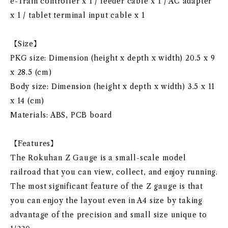
e-Train controller x 1 / feeder cable x 1 / AC adapter
x 1 / tablet terminal input cable x 1
【Size】
PKG size: Dimension (height x depth x width) 20.5 x 9
x 28.5 (cm)
Body size: Dimension (height x depth x width) 3.5 x 11
x 14 (cm)
Materials: ABS, PCB board
【Features】
The Rokuhan Z Gauge is a small-scale model
railroad that you can view, collect, and enjoy running.
The most significant feature of the Z gauge is that
you can enjoy the layout even in A4 size by taking
advantage of the precision and small size unique to