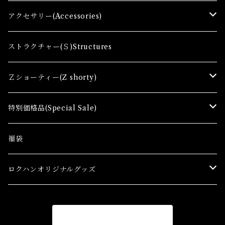
Zゲージファーストセット(E) Z First Sets
レールセット(R) Track Sets
制御機器（Ｃ＆ＲＣ）Control Equipment
アクセサリー(Accessories)
レール関連商品(Track related goods)
制御機器（Ａ）Control Accessory
アクセサリー(A) Accessories
ストラクチャー(Ｓ)Structures
コンテナ(Ａ) Container Cargo
Ｚショーティー(Z shorty)
車両（ST）Z Shorty Trains
特別価格品(Special Sale)
アクセサリー&ストラクチャー(SA&SS) ACC&STL
Ｚゲージ車両(特別価格) Trains
福袋
スターターセット(SG) Starter Sets
在宅支援キャンペーン
ロクハンオリジナルグッズ
Ｚゲージストラクチャー(特別価格) Structure
アパレル
商品一覧に戻る