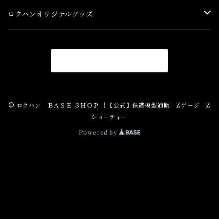
スターターセット(SG) Starter Sets
在宅支援キャンペーン
ロクハンオリジナルグッズ
Ｚゲージストラクチャー(特別価格) Structure
アパレル
商品一覧に戻る
Ｚゲージアクセサリー(特別価格) Accessory
Ｚゲージレール(特別価格) Truck
© ロクハン ＢＡＳＥ.ＳＨＯＰ ｜【公式】鉄道模型通販 Zゲージ Z
ショーティー
Zゲージパーツ(特別価格) Parts
Powered by
Zショーティー(特別価格)Shorty
Zゲージ制御機器(特別価格)