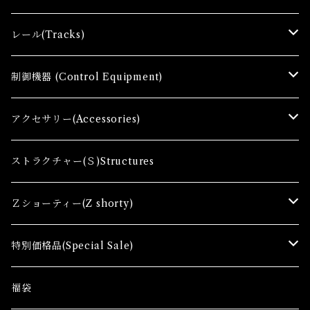
Ｚゲージ車両(Ｔ) Zgauge Trains
レール(Tracks)
Ｚゲージスターターセット(G) Z Starter sets
レール(R)Tracks
制御機器 (Control Equipment)
Zゲージファーストセット(E) Z First Sets
レールセット(R) Track Sets
制御機器（Ｃ＆ＲＣ）Control Equipment
アクセサリー(Accessories)
レール関連商品(Track related goods)
制御機器（Ａ）Control Accessory
アクセサリー(A) Accessories
ストラクチャー(Ｓ)Structures
コンテナ(Ａ) Container Cargo
Ｚショーティー(Z shorty)
車両（ST）Z Shorty Trains
特別価格品(Special Sale)
アクセサリー&ストラクチャー(SA&SS) ACC&STL
Ｚゲージ車両(特別価格) Trains
福袋