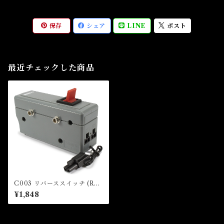
保存
シェア
LINE
ポスト
最近チェックした商品
C003 リバーススイッチ (RE
VERSE LOOP CONTROLL
¥1,848
ER)