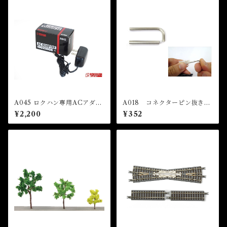
A045 ロクハン専用ACアダプ
A018 コネクターピン抜き治
ター (AC ADAPTOR)
具 (Connector Pin Remove
¥2,200
¥352
r)