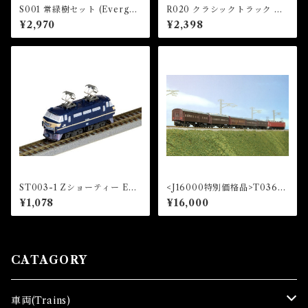
S001 常緑樹セット (Evergre
R020 クラシックトラック ク
en Set)
ロスレール13°(1本)+直線レー
¥2,970
¥2,398
ル53.6mm(2本) (CLASSIC
TRACK Crossing Track 13
° x 1 pc + Straight Track 5
3.6mm x 2 pcs)
ST003-1 Zショーティー EF6
<J16000特別価格品>T036-2
6 電気機関車 ( Z SHORTY E
1号編成 お召し列車 初期仕様
¥1,078
¥16,000
F66 Electric Locomotive)
5両セット (Imperial Train "I
CHIGOU HENSEI" Initial
Model 5Cars Set)
CATAGORY
車両(Trains)