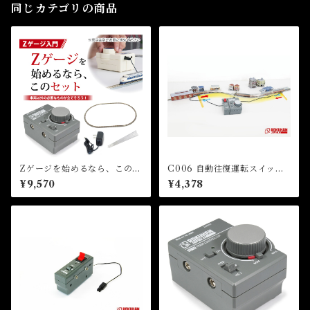
同じカテゴリの商品
Zゲージを始めるなら、このセ
C006 自動往復運転スイッチ
ット！（車両別売）
(SWITCH BACK CONTRO
¥9,570
¥4,378
LLER)