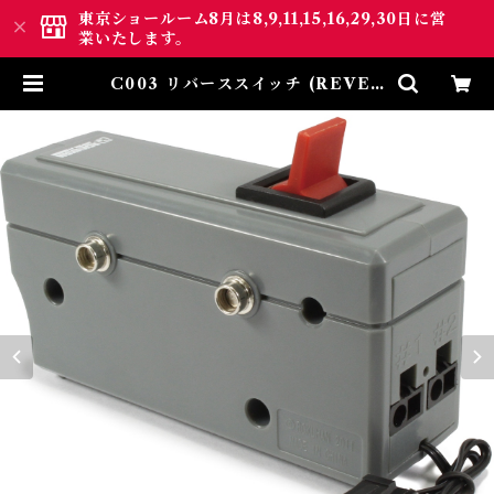
東京ショールーム8月は8,9,11,15,16,29,30日に営
業いたします。
C003 リバーススイッチ (REVER
SE LOOP CONTROLLER) | ロ
クハン ＢＡＳＥ.ＳＨＯＰ ｜【公
式】鉄道模型通販 Zゲージ Zシ
ョーティー