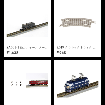
SA001-1 動力シャーシ ノーマ
R019 クラシックトラック 曲
ルタイプ (Z SHORTY Powe
線レール R127-26°(2本入) (C
¥1,628
¥968
r Chassis (Normal Type))
LASSIC TRACK Curved Tr
ack R127mm 26 ° x 2 pcs)