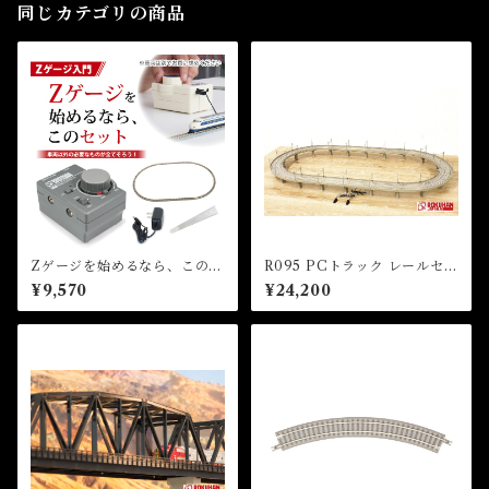
同じカテゴリの商品
Zゲージを始めるなら、このセ
R095 PCトラック レールセッ
ット！（車両別売）
トH 複線高架線セット (PC T
¥9,570
¥24,200
RACK Rail Set H (Double T
rack Viaduct Set))