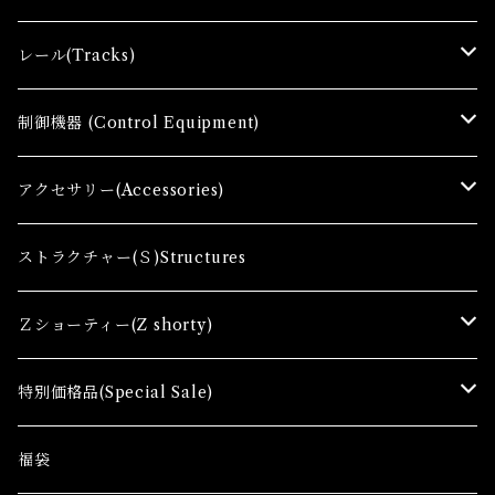
Ｚゲージ車両(Ｔ) Zgauge Trains
レール(Tracks)
Ｚゲージスターターセット(G) Z Starter sets
レール(R)Tracks
制御機器 (Control Equipment)
Zゲージファーストセット(E) Z First Sets
レールセット(R) Track Sets
制御機器（Ｃ＆ＲＣ）Control Equipment
アクセサリー(Accessories)
レール関連商品(Track related goods)
制御機器（Ａ）Control Accessory
アクセサリー(A) Accessories
ストラクチャー(Ｓ)Structures
コンテナ(Ａ) Container Cargo
Ｚショーティー(Z shorty)
車両（ST）Z Shorty Trains
特別価格品(Special Sale)
アクセサリー&ストラクチャー(SA&SS) ACC&STL
Ｚゲージ車両(特別価格) Trains
福袋