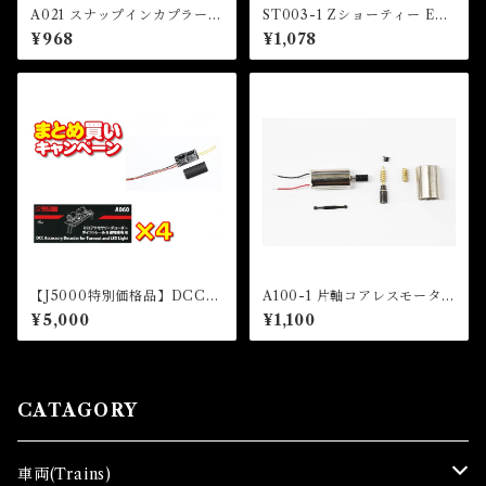
A021 スナップインカプラー
ST003-1 Zショーティー EF6
ヨーロッパ型カプラーセット
6 電気機関車 ( Z SHORTY E
¥968
¥1,078
(短) 6個入 (SNAP IN COUP
F66 Electric Locomotive)
LER EUROPEAN TYPE CO
UPLER (SHORT) x 6 pcs)
【J5000特別価格品】DCCチ
A100-1 片軸コアレスモーター
ャレンジセットC(DCC Acce
(Single Shaft Coreless Mot
¥5,000
¥1,100
ssory Decoder for Turnou
or)
t 4pcs set)
CATAGORY
車両(Trains)