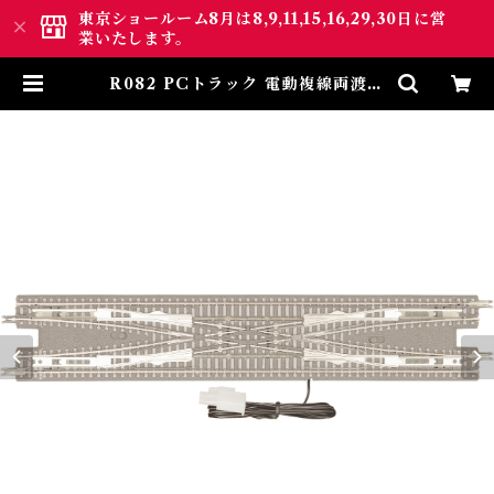
東京ショールーム8月は8,9,11,15,16,29,30日に営
業いたします。
R082 PCトラック 電動複線両渡り
ポイント (PC TRACK Double
Crossover 220mm x 1pc) | ロ
クハン ＢＡＳＥ.ＳＨＯＰ ｜【公
式】鉄道模型通販 Zゲージ Zシ
ョーティー