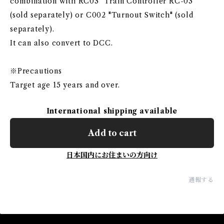
combination with RC03 "Train Controller RC-03"
(sold separately) or C002 "Turnout Switch" (sold
separately).
It can also convert to DCC.
※Precautions
Target age 15 years and over.
International shipping available
Add to cart
日本国内にお住まいの方向け
通報する