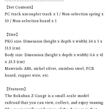
------------------------------------
【Set Contents】
PC track uncoupler track x 1 / Non-selection spring x
10 / Non-selection board x 1
【Size】
PKG size: Dimension (height x depth x width) 34 x 1 x
11.5 (cm)
Body size: Dimension (height x depth x width) 0.6 x 41
x 23.5 (cm)
Materials: ABS, nickel silver, stainless steel, PCB
board, copper wire, etc.
【Features】
The Rokuhan Z Gauge is a small-scale model
railroad that you can view, collect, and enjoy running.