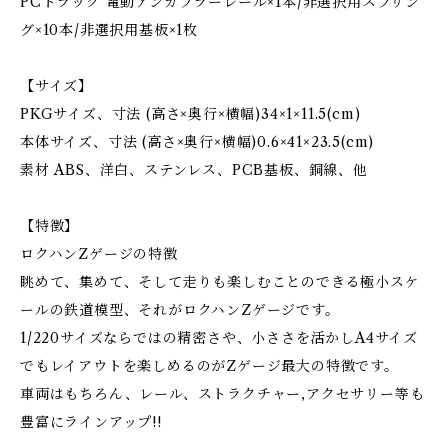
PCトラック 電動アンカプラーレール×1本/非選択用スプリン
グ×10本/非選択用基板×1枚
【サイズ】
PKGサイズ、寸法 (高さ×奥行×横幅)34×1×11.5(cm)
本体サイズ、寸法 (高さ×奥行×横幅)0.6×41×23.5(cm)
素材 ABS、洋白、ステンレス、PCB基板、銅線、他
【特徴】
ロクハンZゲージの特徴
眺めて、集めて、そして走りも楽しむことのできる極小スケ
ールの鉄道模型、それがロクハンZゲージです。
1/220サイズならではの精密さや、小ささを活かしA4サイズ
でもレイアウトを楽しめるのがZゲージ最大の特徴です。
車両はもちろん、レール、ストラクチャー,アクセサリー等も
豊富にラインアップ!!