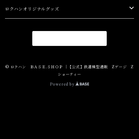
スターターセット(SG) Starter Sets
在宅支援キャンペーン
ロクハンオリジナルグッズ
Ｚゲージストラクチャー(特別価格) Structure
アパレル
商品一覧に戻る
Ｚゲージアクセサリー(特別価格) Accessory
Ｚゲージレール(特別価格) Truck
© ロクハン ＢＡＳＥ.ＳＨＯＰ ｜【公式】鉄道模型通販 Zゲージ Z
ショーティー
Zゲージパーツ(特別価格) Parts
Powered by
Zショーティー(特別価格)Shorty
Zゲージ制御機器(特別価格)