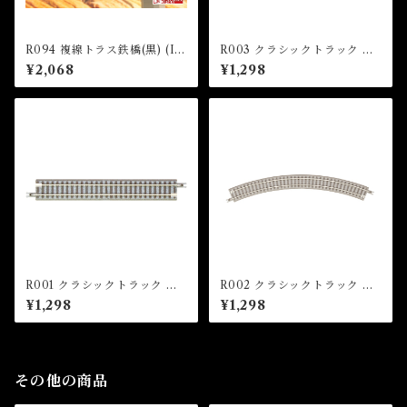
R094 複線トラス鉄橋(黒) (Ir
R003 クラシックトラック 曲
on Bridge Double (Black) 2
線レール R170-45°(4本入) (C
¥2,068
¥1,298
20mm x 1pc)
LASSIC TRACK Curved Tr
ack R170mm 45 ° x 4 pcs)
R001 クラシックトラック 直
R002 クラシックトラック 曲
線レール 110mm(4本入) (CL
線レール R195-45°(4本入) (C
¥1,298
¥1,298
ASSIC TRACK Straight Tra
LASSIC TRACK Curved Tr
ck 110mm x 4 pcs)
ack R195mm 45 ° x 4 pcs)
その他の商品