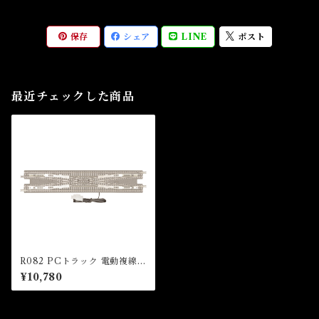
保存
シェア
LINE
ポスト
最近チェックした商品
R082 PCトラック 電動複線両
渡りポイント (PC TRACK D
¥10,780
ouble Crossover 220mm x
1pc)