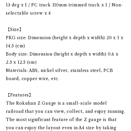
13 deg x 1 / PC track 110mm trimmed track x 1 / Non-
selectable screw x 4
【Size】
PKG size: Dimension (height x depth x width) 20 x 1 x
14.5 (cm)
Body size: Dimension (height x depth x width) 0.6 x
2.5 x 12.5 (cm)
Materials: ABS, nickel silver, stainless steel, PCB
board, copper wire, etc.
【Features】
The Rokuhan Z Gauge is a small-scale model
railroad that you can view, collect, and enjoy running.
The most significant feature of the Z gauge is that
you can enjoy the layout even in A4 size by taking