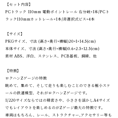
【セット内容】
PCトラック 110mm 電動ポイントレール 右分岐×1本/PCト
ラック110mmカットレール×1本/非選択式ビス×4本
【サイズ】
PKGサイズ、寸法 (高さ×奥行×横幅)20×1×14.5(cm)
本体サイズ、寸法 (高さ×奥行×横幅)0.6×2.5×12.5(cm)
素材 ABS、洋白、ステンレス、PCB基板、銅線、他
【特徴】
ロクハンZゲージの特徴
眺めて、集めて、そして走りも楽しむことのできる極小スケ
ールの鉄道模型、それがロクハンZゲージです。
1/220サイズならではの精密さや、小ささを活かしA4サイズ
でもレイアウトを楽しめるのがZゲージ最大の特徴です。
車両はもちろん、レール、ストラクチャー,アクセサリー等も