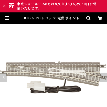
東京ショールーム8月は8,9,11,15,16,29,30日に営
業いたします。
R056 PCトラック 電動ポイントレ
ール 右分岐＋110mmカットレール
(PC TRACK Remote turnout
(Right hand) 110mm R490mm
13 deg + 110mm Trimmed Tra
ck) | ロクハン ＢＡＳＥ.ＳＨＯＰ
｜【公式】鉄道模型通販 Zゲー
ジ Zショーティー