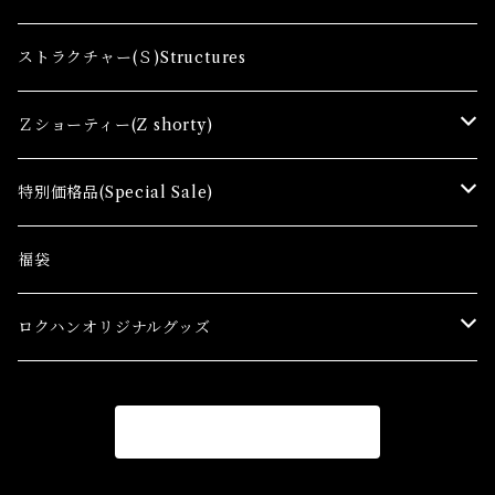
レール関連商品(Track related goods)
制御機器（Ａ）Control Accessory
アクセサリー(A) Accessories
ストラクチャー(Ｓ)Structures
コンテナ(Ａ) Container Cargo
Ｚショーティー(Z shorty)
車両（ST）Z Shorty Trains
特別価格品(Special Sale)
アクセサリー&ストラクチャー(SA&SS) ACC&STL
Ｚゲージ車両(特別価格) Trains
福袋
スターターセット(SG) Starter Sets
在宅支援キャンペーン
ロクハンオリジナルグッズ
Ｚゲージストラクチャー(特別価格) Structure
アパレル
商品一覧に戻る
Ｚゲージアクセサリー(特別価格) Accessory