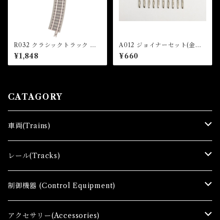
R032 クラシックトラック 曲
A012 ジョイナーセット(金属/
線レール R195-30°(6本入)
プラ各10個入) (Joiner Set x
¥1,848
¥660
(CLASSIC TRACK Curved
10 pcs)
Track R195mm 30 ° x 6 pc
s)
CATAGORY
車両(Trains)
Ｚゲージ車両(Ｔ) Zgauge Trains
レール(Tracks)
Ｚゲージスターターセット(G) Z Starter sets
レール(R)Tracks
制御機器 (Control Equipment)
Zゲージファーストセット(E) Z First Sets
レールセット(R) Track Sets
制御機器（Ｃ＆ＲＣ）Control Equipment
アクセサリー(Accessories)