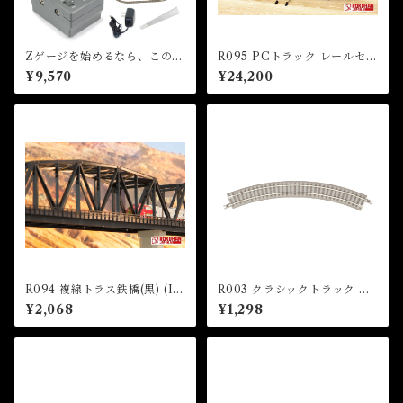
Zゲージを始めるなら、このセ
R095 PCトラック レールセッ
ット！（車両別売）
トH 複線高架線セット (PC T
¥9,570
¥24,200
RACK Rail Set H (Double T
rack Viaduct Set))
R094 複線トラス鉄橋(黒) (Ir
R003 クラシックトラック 曲
on Bridge Double (Black) 2
線レール R170-45°(4本入) (C
¥2,068
¥1,298
20mm x 1pc)
LASSIC TRACK Curved Tr
ack R170mm 45 ° x 4 pcs)