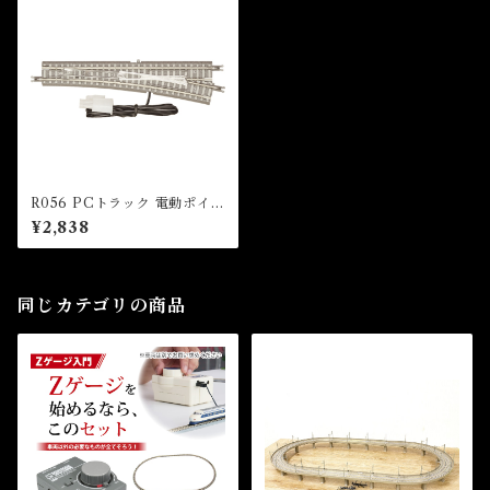
R056 PCトラック 電動ポイン
トレール 右分岐＋110mmカッ
¥2,838
トレール (PC TRACK Remo
te turnout (Right hand) 110
mm R490mm 13 deg + 110
mm Trimmed Track)
同じカテゴリの商品