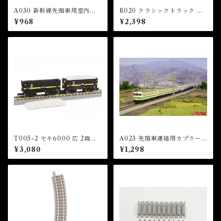
A030 新幹線先頭車用室内灯
R020 クラシックトラック ク
(短) (ROOM LIGHT FOR F
ロスレール13°(1本)+直線レー
¥968
¥2,398
RONT/TAIL CAR (SHOR
ル53.6mm(2本) (CLASSIC
T))
TRACK Crossing Track 13
° x 1 pc + Straight Track 5
3.6mm x 2 pcs)
T005-2 セキ6000 広 2両セ
A023 先頭車連結用カプラー
ット (SEKI 6000 Hiro Set)
セット(113系/115系/415系用)
¥3,080
¥1,298
（Coupler Set）