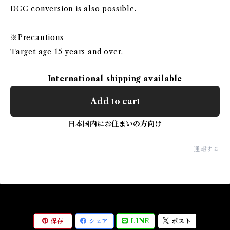
DCC conversion is also possible.
※Precautions
Target age 15 years and over.
International shipping available
Add to cart
日本国内にお住まいの方向け
通報する
保存
シェア
LINE
ポスト