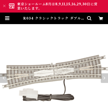
東京ショールーム8月は8,9,11,15,16,29,30日に営
業いたします。
R034 クラシックトラック ダブルス
リップポイントレール 左分岐＋カッ
トレール (CLASSIC TRACK Do
uble Slip Turnout (Left han
d) + Trimmed Track) | ロクハ
ン ＢＡＳＥ.ＳＨＯＰ ｜【公式】
鉄道模型通販 Zゲージ Zショー
ティー