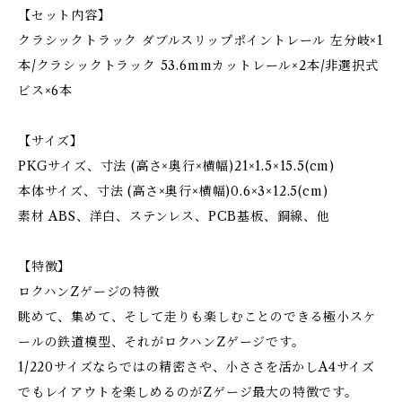
【セット内容】
クラシックトラック ダブルスリップポイントレール 左分岐×1
本/クラシックトラック 53.6mmカットレール×2本/非選択式
ビス×6本
【サイズ】
PKGサイズ、寸法 (高さ×奥行×横幅)21×1.5×15.5(cm)
本体サイズ、寸法 (高さ×奥行×横幅)0.6×3×12.5(cm)
素材 ABS、洋白、ステンレス、PCB基板、銅線、他
【特徴】
ロクハンZゲージの特徴
眺めて、集めて、そして走りも楽しむことのできる極小スケ
ールの鉄道模型、それがロクハンZゲージです。
1/220サイズならではの精密さや、小ささを活かしA4サイズ
でもレイアウトを楽しめるのがZゲージ最大の特徴です。