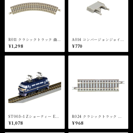
R011 クラシックトラック 曲線
A014 コンバージョンジョイナ
レール R120-45°(4本入) (CL
ー(2個入) (Conversion Join
¥1,298
¥770
ASSIC TRACK Curved Tra
er x 2 pcs)
ck R120mm 45 ° x 4 pcs)
ST003-1 Zショーティー EF6
R024 クラシックトラック 直
6 電気機関車 ( Z SHORTY E
線レール 55mm(2本入) (CLA
¥1,078
¥968
F66 Electric Locomotive)
SSIC TRACK Straight Trac
k 55mm x 2 pcs (With Pow