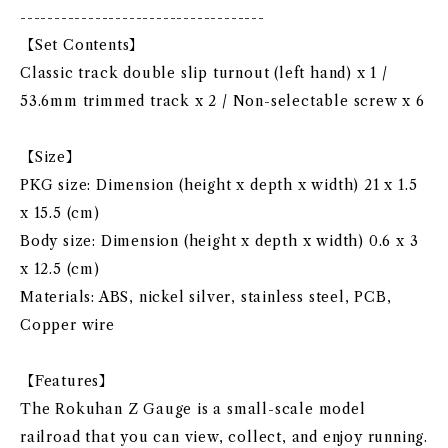
------------------------------------
【Set Contents】
Classic track double slip turnout (left hand) x 1 /
53.6mm trimmed track x 2 / Non-selectable screw x 6
【Size】
PKG size: Dimension (height x depth x width) 21 x 1.5
x 15.5 (cm)
Body size: Dimension (height x depth x width) 0.6 x 3
x 12.5 (cm)
Materials: ABS, nickel silver, stainless steel, PCB,
Copper wire
【Features】
The Rokuhan Z Gauge is a small-scale model
railroad that you can view, collect, and enjoy running.