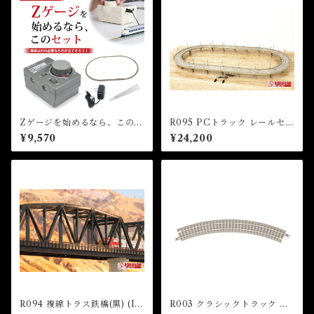
Zゲージを始めるなら、このセ
R095 PCトラック レールセッ
ット！（車両別売）
トH 複線高架線セット (PC T
¥9,570
¥24,200
RACK Rail Set H (Double T
rack Viaduct Set))
R094 複線トラス鉄橋(黒) (Ir
R003 クラシックトラック 曲