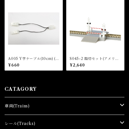
er feed point))
A005 Y字ケーブル(10cm) (Y
S045-2 踏切セット(アメリカ
Cable for turnout (10 cm) x
型) (RAILROAD CROSSING
¥660
¥2,640
1 pc)
SET (US TYPE))
CATAGORY
車両(Trains)
Ｚゲージ車両(Ｔ) Zgauge Trains
レール(Tracks)