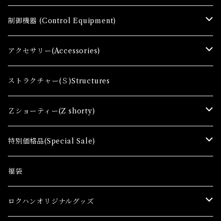
Ｚゲージスターターセット(G) Z Starter sets
レール(R)Tracks
制御機器 (Control Equipment)
Zゲージファーストセット(E) Z First Sets
レールセット(R) Track Sets
制御機器（Ｃ＆ＲＣ）Control Equipment
アクセサリー(Accessories)
レール関連商品(Track related goods)
制御機器（Ａ）Control Accessory
アクセサリー(A) Accessories
ストラクチャー(Ｓ)Structures
コンテナ(Ａ) Container Cargo
Ｚショーティー(Z shorty)
車両（ST）Z Shorty Trains
特別価格品(Special Sale)
アクセサリー&ストラクチャー(SA&SS) ACC&STL
Ｚゲージ車両(特別価格) Trains
福袋
スターターセット(SG) Starter Sets
在宅支援キャンペーン
ロクハンオリジナルグッズ