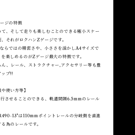
ゲージの特徴
めて、そして走りも楽しむことのできる極小スケー
型、それがロクハンZゲージです。
イズならではの精密さや、小ささを活かしA4サイズで
トを楽しめるのがZゲージ最大の特徴です。
ろん、レール、ストラクチャー,アクセサリー等も豊
ップ!!
徴や使い方等】
行させることのできる、軌道間隔6.5mmのレール
R490-13°は110mmポイントレールの分岐側を直進
する為のレールです。