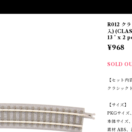
R012 ク
入) (CLA
13 ° x 2 p
¥968
SOLD O
【セット内
クラシックトラ
【サイズ】
PKGサイズ、寸
本体サイズ、寸法
素材 ABS