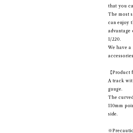
that you ca
The most si
can enjoy t
advantage o
1/220.
We have a r
accessories
【Product f
A track wit
gauge.
The curved
110mm point
side.
※Precauti