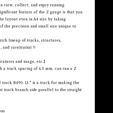
n view, collect, and enjoy running.
gnificant feature of the Z gauge is that you
he layout even in A4 size by taking
f the precision and small size unique to
ich lineup of tracks, structures,
, and cars(trains) !!
eatures and usage, etc.】
h a track spacing of 6.5 mm, can run a Z
 track R490-13 ° is a track for making the
 track branch side parallel to the straight
ons