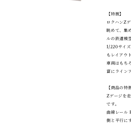
【特徴】
ロクハンZ
眺めて、集
ルの鉄道模
1/220サ
もレイアウ
車両はもち
富にラインア
【商品の特
Zゲージを走
です。
曲線レール 
側と平行に