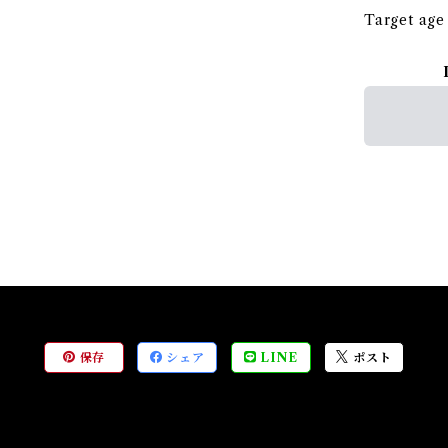
Target age 
保存
シェア
LINE
ポスト