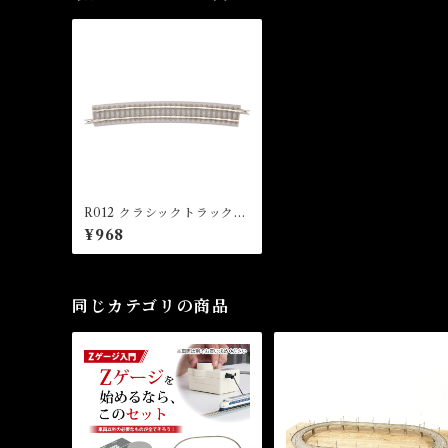
R012 クラシックトラック
曲線レール R490-13°(2本
¥968
入) (CLASSIC TRACK Cu
rved Track R490mm 13 °
x 2 pcs)
同じカテゴリの商品