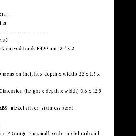
歳以上
ina
------------------------
ent】
ack curved track R490mm 13 ° x 2
imension (height x depth x width) 22 x 1.5 x
Dimension (height x depth x width) 0.6 x 12.5
ABS, nickel silver, stainless steel
s】
n Z Gauge is a small-scale model railroad