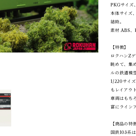
PKGサイズ、
本体サイズ、寸
結時。
素材 ABS
【特徴】
ロクハンZ
眺めて、集
ルの鉄道模
1/220サ
もレイアウ
車両はもち
富にラインア
【商品の特
国鉄103系は