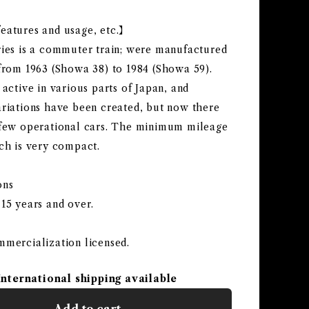
eatures and usage, etc.】
ries is a commuter train; were manufactured
 from 1963 (Showa 38) to 1984 (Showa 59).
 active in various parts of Japan, and
ariations have been created, but now there
 few operational cars. The minimum mileage
ch is very compact.
ons
15 years and over.
mmercialization licensed.
International shipping available