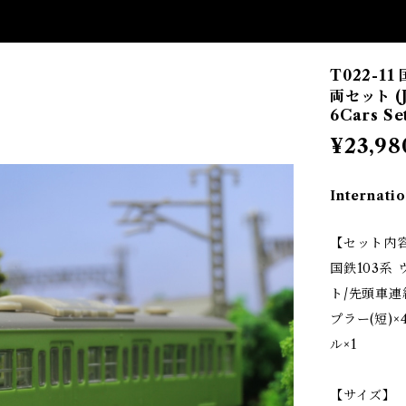
T022-1
両セット (JN
6Cars Se
¥23,98
Internatio
【セット内
国鉄103系
ト/先頭車連
プラー(短)×
ル×1
【サイズ】