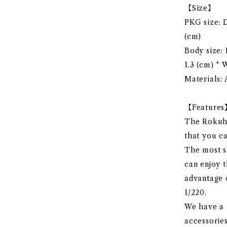
【Size】
PKG size: D
(cm)
Body size: 
1.3 (cm) * 
Materials: 
【Feature
The Rokuha
that you ca
The most si
can enjoy t
advantage o
1/220.
We have a r
accessories