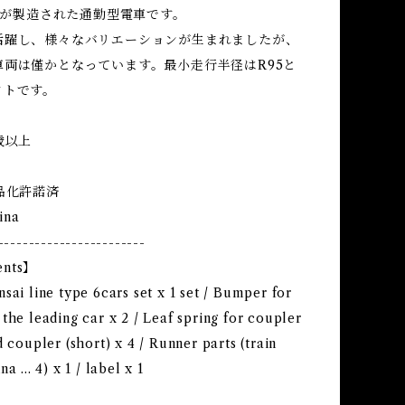
7両が製造された通勤型電車です。
活躍し、様々なバリエーションが生まれましたが、
車両は僅かとなっています。最小走行半径はR95と
クトです。
歳以上
品化許諾済
ina
------------------------
ents】
sai line type 6cars set x 1 set / Bumper for
the leading car x 2 / Leaf spring for coupler
d coupler (short) x 4 / Runner parts (train
a ... 4) x 1 / label x 1