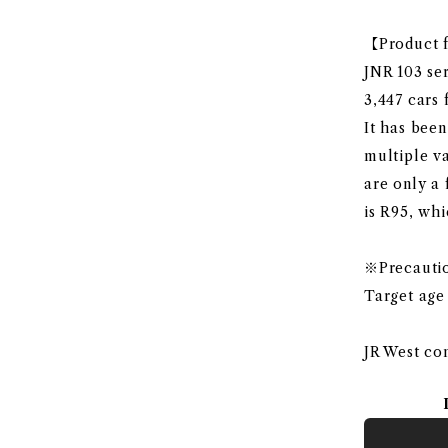
【Product f
JNR 103 se
3,447 cars
It has been
multiple v
are only a
is R95, whi
※Precauti
Target age 
JR West co