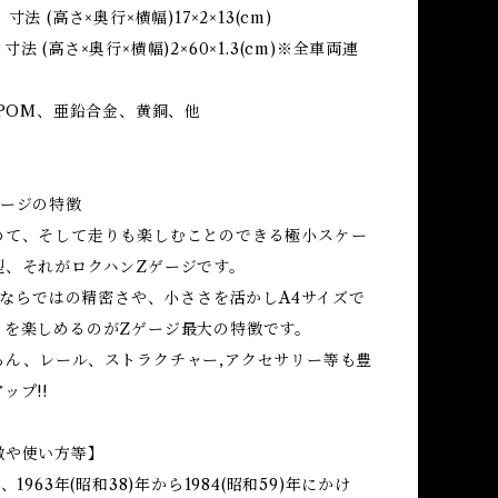
寸法 (高さ×奥行×横幅)17×2×13(cm)
法 (高さ×奥行×横幅)2×60×1.3(cm)※全車両連
、POM、亜鉛合金、黄銅、他
ゲージの特徴
めて、そして走りも楽しむことのできる極小スケー
型、それがロクハンZゲージです。
イズならではの精密さや、小ささを活かしA4サイズで
トを楽しめるのがZゲージ最大の特徴です。
ろん、レール、ストラクチャー,アクセサリー等も豊
ップ!!
徴や使い方等】
、1963年(昭和38)年から1984(昭和59)年にかけ