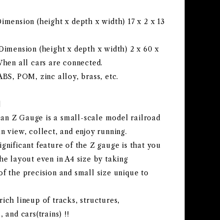
imension (height x depth x width) 17 x 2 x 13
Dimension (height x depth x width) 2 x 60 x
When all cars are connected.
ABS, POM, zinc alloy, brass, etc.
s】
n Z Gauge is a small-scale model railroad
n view, collect, and enjoy running.
gnificant feature of the Z gauge is that you
he layout even in A4 size by taking
f the precision and small size unique to
ich lineup of tracks, structures,
, and cars(trains) !!