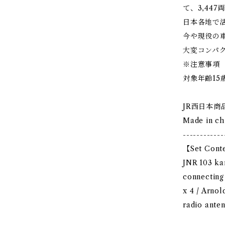
て、3,44
日本各地で
今や現役の
大変コンパ
※注意事項
対象年齢15
JR西日本商
Made in ch
------------
【Set Cont
JNR 103 kan
connecting 
x 4 / Arnol
radio antenn