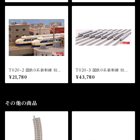
EXPRESS "RAICHO" JNR
eam Locomotive Number 1
COLOR 5 CARS BASIC SE
23)
T)
T020-2 国鉄0系新幹線 初期
T020-3 国鉄0系新幹線 初期
型「ひかり」4両基本セット (J
型「ひかり」8両増結セット (J
¥21,780
¥43,780
NR Series 0 shinkansen HI
NR Series 0 shinkansen HI
KARI” 4 Cars Basic Set)
KARI” 8 Cars Extension Se
t)
その他の商品