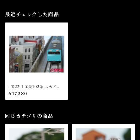
最近チェックした商品
T022-1 国鉄103系 スカイブ
ルー 京浜東北線タイプ 4両基
¥17,380
本セット (JNR 103 Sky Blue
Keihintohoku Line Type Ba
sic Set)
同じカテゴリの商品