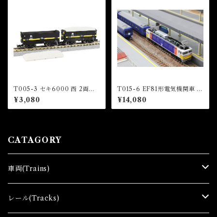
T005-3 セキ6000 西 2両セ
T015-6 EF81形電気機関車 9
ット (Seki 6000 Nishi Set)
9号機 カシオペア塗装 (EF81
¥3,080
¥14,080
Electric Locomotive Cassi
opeia Color)
CATAGORY
車両(Trains)
Ｚゲージ車両(Ｔ) Zgauge Trains
レール(Tracks)