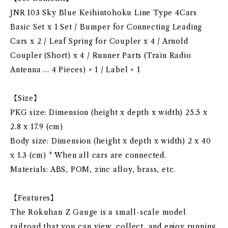
JNR 103 Sky Blue Keihintohoku Line Type 4Cars
Basic Set x 1 Set / Bumper for Connecting Leading
Cars x 2 / Leaf Spring for Coupler x 4 / Arnold
Coupler (Short) x 4 / Runner Parts (Train Radio
Antenna ... 4 Pieces) × 1 / Label × 1
【Size】
PKG size: Dimension (height x depth x width) 25.5 x
2.8 x 17.9 (cm)
Body size: Dimension (height x depth x width) 2 x 40
x 1.3 (cm) * When all cars are connected.
Materials: ABS, POM, zinc alloy, brass, etc.
【Features】
The Rokuhan Z Gauge is a small-scale model
railroad that you can view, collect, and enjoy running.