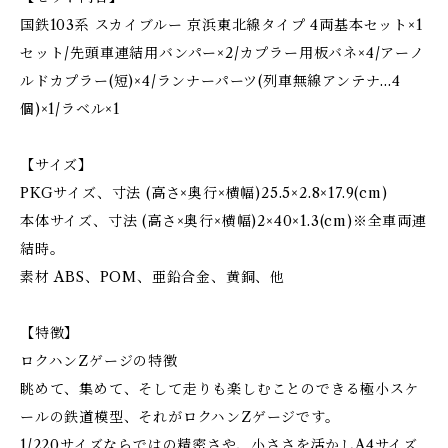
国鉄103系 スカイブルー 京浜東北線タイプ 4両基本セット×1
セット/先頭車連結用バンパー×2/カプラー用板バネ×4/アーノ
ルドカプラー(短)×4/ランナーパーツ(列車無線アンテナ…4
個)×1/ラベル×1
【サイズ】
PKGサイズ、寸法 (高さ×奥行×横幅)25.5×2.8×17.9(cm)
本体サイズ、寸法 (高さ×奥行×横幅)2×40×1.3(cm)※全車両連
結時。
素材 ABS、POM、亜鉛合金、黄銅、他
【特徴】
ロクハンZゲージの特徴
眺めて、集めて、そして走りも楽しむことのできる極小スケ
ールの鉄道模型、それがロクハンZゲージです。
1/220サイズならではの精密さや、小ささを活かしA4サイズ