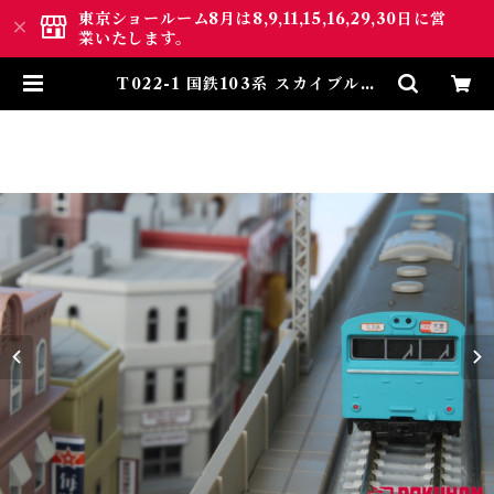
東京ショールーム8月は8,9,11,15,16,29,30日に営
業いたします。
T022-1 国鉄103系 スカイブルー
京浜東北線タイプ 4両基本セット (J
NR 103 Sky Blue Keihintoho
ku Line Type Basic Set) | ロク
ハン ＢＡＳＥ.ＳＨＯＰ ｜【公
式】鉄道模型通販 Zゲージ Zシ
ョーティー