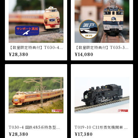
【数量限定特典付】T030-4 4
【数量限定特典付】T035-3 E
85系特急型車両 初期形 5両基
F65形電気機関車1000番代
¥28,380
¥14,080
本セット『サンポート高松』
『瀬戸』HM付 (EF65 1000
HM付 (485 LIMITED EXP
Electric Locomotive “Set
RESS "Sunport Takamatsu"
o”)
5 CARS BASIC SET)
T030-4 国鉄485系特急型車
T019-10 C11形蒸気機関車 12
両 初期形 雷鳥 国鉄色 5両基本
3号機 東武鉄道SL「大樹」 タ
¥28,380
¥17,380
セット (JNR 485 LIMITED
イプ (TOBU Railway C11 St