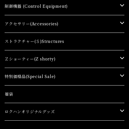
Ｚゲージスターターセット(G) Z Starter sets
レール(R)Tracks
制御機器 (Control Equipment)
Zゲージファーストセット(E) Z First Sets
レールセット(R) Track Sets
制御機器（Ｃ＆ＲＣ）Control Equipment
アクセサリー(Accessories)
レール関連商品(Track related goods)
制御機器（Ａ）Control Accessory
アクセサリー(A) Accessories
ストラクチャー(Ｓ)Structures
コンテナ(Ａ) Container Cargo
Ｚショーティー(Z shorty)
車両（ST）Z Shorty Trains
特別価格品(Special Sale)
アクセサリー&ストラクチャー(SA&SS) ACC&STL
Ｚゲージ車両(特別価格) Trains
福袋
スターターセット(SG) Starter Sets
在宅支援キャンペーン
ロクハンオリジナルグッズ