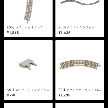
R032 クラシックトラック 曲
R016 クラシックトラック フ
線レール R195-30°(6本入)
レキシブルレール 330mm(1本
¥1,848
¥1,628
(CLASSIC TRACK Curved
入) (CLASSIC TRACK Flexi
Track R195mm 30 ° x 6 pc
ble Track 330mm x 1 set)
s)
A014 コンバージョンジョイナ
R011 クラシックトラック 曲線
ー(2個入) (Conversion Join
レール R120-45°(4本入) (CL
¥770
¥1,298
er x 2 pcs)
ASSIC TRACK Curved Tra
ck R120mm 45 ° x 4 pcs)