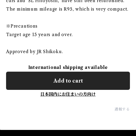
cars and "SL Hitoyoshi," have still been refurbished.
The minimum mileage is R95, which is very compact.
※Precautions
Target age 15 years and over.
Approved by JR Shikoku.
International shipping available
Add to cart
日本国内にお住まいの方向け
通報する