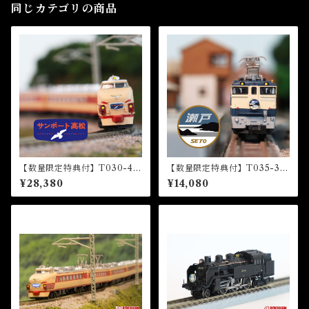
同じカテゴリの商品
【数量限定特典付】T030-4 4
【数量限定特典付】T035-3 E
85系特急型車両 初期形 5両基
F65形電気機関車1000番代
¥28,380
¥14,080
本セット『サンポート高松』
『瀬戸』HM付 (EF65 1000
HM付 (485 LIMITED EXP
Electric Locomotive “Set
RESS "Sunport Takamatsu"
o”)
5 CARS BASIC SET)