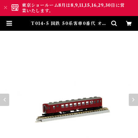
東京ショールーム8月は8,9,11,15,16,29,30日に営
業いたします。
T014-5 国鉄 50系客車0番代 オハ
フ50 (JNR50 Passenger Car
OHAFU50) | ロクハン ＢＡＳＥ.
ＳＨＯＰ ｜【公式】鉄道模型通販
Zゲージ Zショーティー