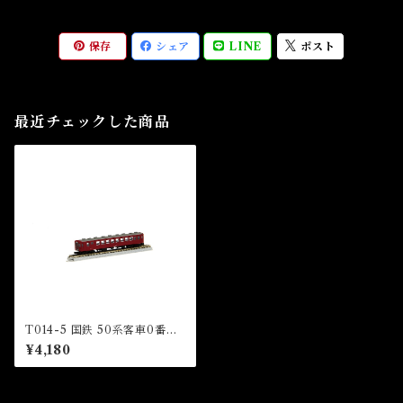
保存
シェア
LINE
ポスト
最近チェックした商品
T014-5 国鉄 50系客車0番代
オハフ50 (JNR50 Passenge
¥4,180
r Car OHAFU50)