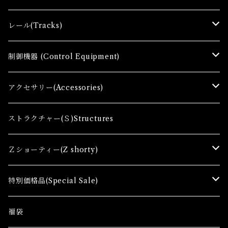
Ｚゲージ車両(Ｔ) Zgauge Trains
レール(Tracks)
Ｚゲージスターターセット(G) Z Starter sets
レール(R)Tracks
制御機器 (Control Equipment)
Zゲージファーストセット(E) Z First Sets
レールセット(R) Track Sets
制御機器（Ｃ＆ＲＣ）Control Equipment
アクセサリー(Accessories)
レール関連商品(Track related goods)
制御機器（Ａ）Control Accessory
アクセサリー(A) Accessories
ストラクチャー(Ｓ)Structures
コンテナ(Ａ) Container Cargo
Ｚショーティー(Z shorty)
車両（ST）Z Shorty Trains
特別価格品(Special Sale)
アクセサリー&ストラクチャー(SA&SS) ACC&STL
Ｚゲージ車両(特別価格) Trains
福袋