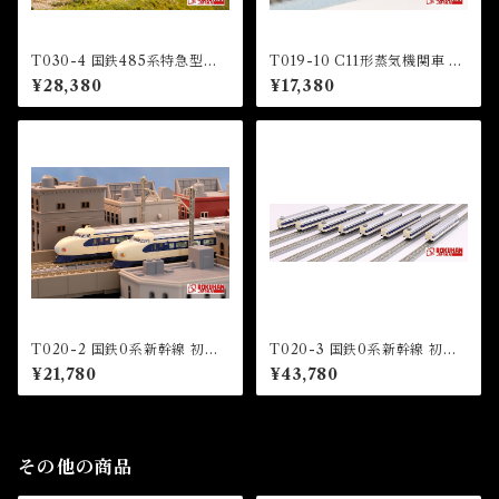
T030-4 国鉄485系特急型車
T019-10 C11形蒸気機関車 12
両 初期形 雷鳥 国鉄色 5両基本
3号機 東武鉄道SL「大樹」 タ
¥28,380
¥17,380
セット (JNR 485 LIMITED
イプ (TOBU Railway C11 St
EXPRESS "RAICHO" JNR
eam Locomotive Number 1
COLOR 5 CARS BASIC SE
23)
T)
T020-2 国鉄0系新幹線 初期
T020-3 国鉄0系新幹線 初期
型「ひかり」4両基本セット (J
型「ひかり」8両増結セット (J
¥21,780
¥43,780
NR Series 0 shinkansen HI
NR Series 0 shinkansen HI
KARI” 4 Cars Basic Set)
KARI” 8 Cars Extension Se
t)
その他の商品