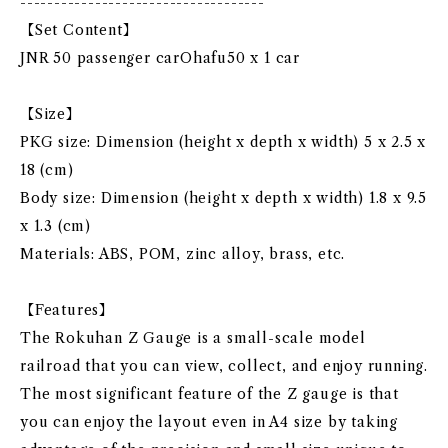
------------------------------------
【Set Content】
JNR 50 passenger carOhafu50 x 1 car
【Size】
PKG size: Dimension (height x depth x width) 5 x 2.5 x
18 (cm)
Body size: Dimension (height x depth x width) 1.8 x 9.5
x 1.3 (cm)
Materials: ABS, POM, zinc alloy, brass, etc.
【Features】
The Rokuhan Z Gauge is a small-scale model
railroad that you can view, collect, and enjoy running.
The most significant feature of the Z gauge is that
you can enjoy the layout even in A4 size by taking