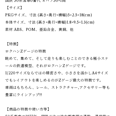
国鉄 50系客車0番代 オハフ50×1両
【サイズ】
PKGサイズ、寸法 (高さ×奥行×横幅)5×2.5×18(cm)
本体サイズ、寸法 (高さ×奥行×横幅)1.8×9.5×1.3(cm)
素材 ABS、POM、亜鉛合金、黄銅、他
【特徴】
ロクハンZゲージの特徴
眺めて、集めて、そして走りも楽しむことのできる極小スケ
ールの鉄道模型、それがロクハンZゲージです。
1/220サイズならではの精密さや、小ささを活かしA4サイズ
でもレイアウトを楽しめるのがZゲージ最大の特徴です。
車両はもちろん、レール、ストラクチャー,アクセサリー等も
豊富にラインアップ!!
【商品の特徴や使い方等】