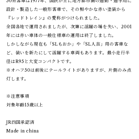
50系客車は1977年、国鉄が主に地方都市圏の通勤・通学用に
設計・製造した一般形客車で、その鮮やかな赤い塗装から
『レッドトレイン』の愛称がつけられました。
全国各地で運用されましたが、次第に活躍の場を失い、2001
年には赤い車体の一般仕様車の運用は終了しました。
しかしながら現在も「SLもおか」や「SL人吉」用の客車な
ど、装いを新たにして活躍する車両もあります。最小走行半
径はR95と大変コンパクトです。
※オハフ50は前後にテールライトがありますが、片側のみ点
灯します。
※注意事項
対象年齢15歳以上
JR四国承認済
Made in china