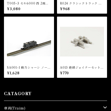
T005-3 セキ6000 西 2両セ
R024 クラシックトラック 直
ット (Seki 6000 Nishi Set)
線レール 55mm(2本入) (CLA
¥3,080
¥968
SSIC TRACK Straight Trac
k 55mm x 2 pcs (With Pow
er feed point))
SA001-1 動力シャーシ ノーマ
A013 絶縁ジョイナーセット(2
ルタイプ (Z SHORTY Powe
個入) (Insulated Rail Joiner
¥1,628
¥770
r Chassis (Normal Type))
x 2 pcs)
CATAGORY
車両(Trains)