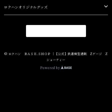
スターターセット(SG) Starter Sets
在宅支援キャンペーン
ロクハンオリジナルグッズ
Ｚゲージストラクチャー(特別価格) Structure
アパレル
商品一覧に戻る
Ｚゲージアクセサリー(特別価格) Accessory
Ｚゲージレール(特別価格) Truck
© ロクハン ＢＡＳＥ.ＳＨＯＰ ｜【公式】鉄道模型通販 Zゲージ Z
ショーティー
Zゲージパーツ(特別価格) Parts
Powered by
Zショーティー(特別価格)Shorty
Zゲージ制御機器(特別価格)