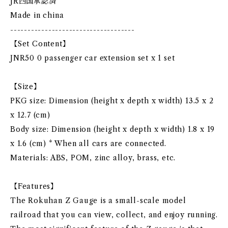
JR四国承認済
Made in china
------------------------------------
【Set Content】
JNR50 0 passenger car extension set x 1 set
【Size】
PKG size: Dimension (height x depth x width) 13.5 x 2
x 12.7 (cm)
Body size: Dimension (height x depth x width) 1.8 x 19
x 1.6 (cm) * When all cars are connected.
Materials: ABS, POM, zinc alloy, brass, etc.
【Features】
The Rokuhan Z Gauge is a small-scale model
railroad that you can view, collect, and enjoy running.