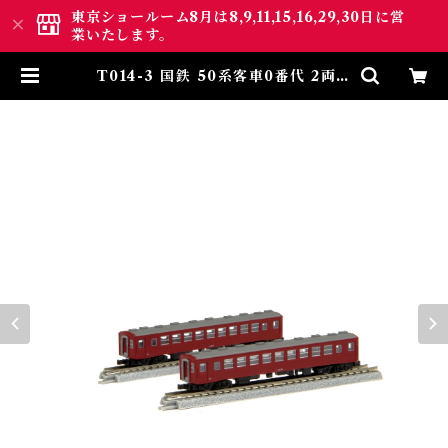
東京ショールーム8月は8,9,11,15,16,29,30日に営
業いたします。
T014-3 国鉄 50系客車0番代 2両増
結セット (JNR50 0 Passenger
Car Extension Set) | ロクハ
ン ＢＡＳＥ.ＳＨＯＰ ｜【公式】
鉄道模型通販 Zゲージ Zショー
ティー