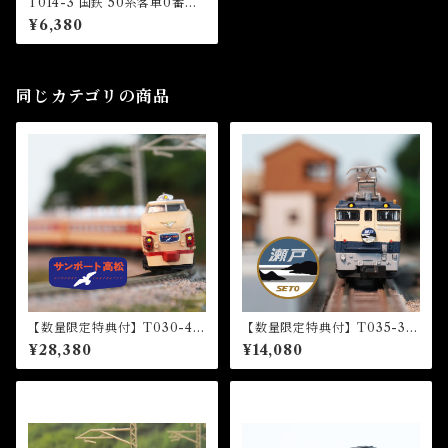
T014-3 国鉄 50系客車0番代
2両増結セット (JNR50 0 Pas
¥6,380
senger Car Extension Set)
同じカテゴリの商品
【数量限定特典付】T030-4 4
【数量限定特典付】T035-3 E
85系特急型車両 初期形 5両基
F65形電気機関車1000番代
¥28,380
¥14,080
本セット『サンポート高松』
『瀬戸』HM付 (EF65 1000
HM付 (485 LIMITED EXP
Electric Locomotive “Set
RESS "Sunport Takamatsu"
o”)
5 CARS BASIC SET)