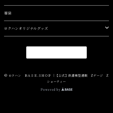
アクセサリー&ストラクチャー(SA&SS) ACC&STL
Ｚゲージ車両(特別価格) Trains
福袋
スターターセット(SG) Starter Sets
在宅支援キャンペーン
ロクハンオリジナルグッズ
Ｚゲージストラクチャー(特別価格) Structure
アパレル
商品一覧に戻る
Ｚゲージアクセサリー(特別価格) Accessory
Ｚゲージレール(特別価格) Truck
© ロクハン ＢＡＳＥ.ＳＨＯＰ ｜【公式】鉄道模型通販 Zゲージ Z
ショーティー
Zゲージパーツ(特別価格) Parts
Powered by
Zショーティー(特別価格)Shorty