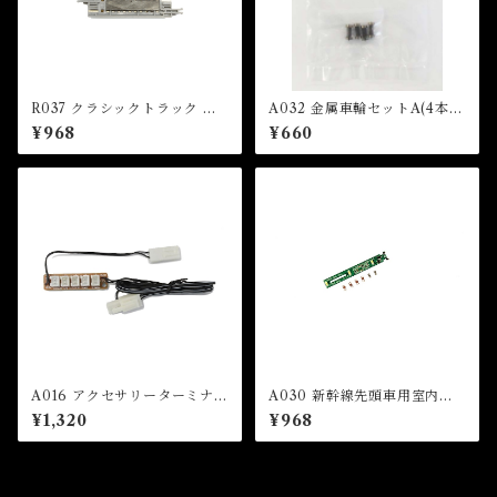
R037 クラシックトラック ナ
A032 金属車輪セットA(4本
ックルカプラー用アンカプラ
入) (METAL WHEEL SET A
¥968
¥660
ーレール 55mm(1本入) (CLA
x 4 pcs)
SSIC TRACK Uncoupler T
rack For Knuckle Coupler
x 1 pc)
A016 アクセサリーターミナル
A030 新幹線先頭車用室内灯
(Accessory Power Termin
(短) (ROOM LIGHT FOR F
¥1,320
¥968
al)
RONT/TAIL CAR (SHOR
T))