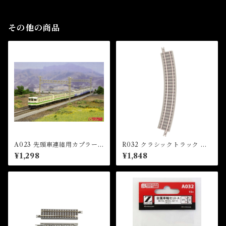
t)
その他の商品
A023 先頭車連結用カプラー
R032 クラシックトラック 曲
セット(113系/115系/415系用)
線レール R195-30°(6本入)
¥1,298
¥1,848
（Coupler Set）
(CLASSIC TRACK Curved
Track R195mm 30 ° x 6 pc
s)