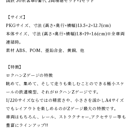
国鉄 50系客車0番代 2両増結セット×1セット
【サイズ】
PKGサイズ、寸法 (高さ×奥行×横幅)13.5×2×12.7(cm)
本体サイズ、寸法 (高さ×奥行×横幅)1.8×19×1.6(cm)※全車両
連結時。
素材 ABS、POM、亜鉛合金、黄銅、他
【特徴】
ロクハンZゲージの特徴
眺めて、集めて、そして走りも楽しむことのできる極小スケ
ールの鉄道模型、それがロクハンZゲージです。
1/220サイズならではの精密さや、小ささを活かしA4サイズ
でもレイアウトを楽しめるのがZゲージ最大の特徴です。
車両はもちろん、レール、ストラクチャー,アクセサリー等も
豊富にラインアップ!!