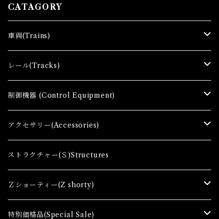
CATAGORY
車両(Trains)
Ｚゲージ車両(Ｔ) Zgauge Trains
レール(Tracks)
Ｚゲージスターターセット(G) Z Starter sets
レール(R)Tracks
制御機器 (Control Equipment)
Zゲージファーストセット(E) Z First Sets
レールセット(R) Track Sets
制御機器（Ｃ＆ＲＣ）Control Equipment
アクセサリー(Accessories)
レール関連商品(Track related goods)
制御機器（Ａ）Control Accessory
アクセサリー(A) Accessories
ストラクチャー(Ｓ)Structures
コンテナ(Ａ) Container Cargo
Ｚショーティー(Z shorty)
車両（ST）Z Shorty Trains
特別価格品(Special Sale)