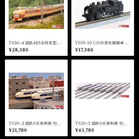
T030-4 国鉄485系特急型車
T019-10 C11形蒸気機関車 12
両 初期形 雷鳥 国鉄色 5両基本
3号機 東武鉄道SL「大樹」 タ
¥28,380
¥17,380
セット (JNR 485 LIMITED
イプ (TOBU Railway C11 St
EXPRESS "RAICHO" JNR
eam Locomotive Number 1
COLOR 5 CARS BASIC SE
23)
T)
T020-2 国鉄0系新幹線 初期
T020-3 国鉄0系新幹線 初期
型「ひかり」4両基本セット (J
型「ひかり」8両増結セット (J
¥21,780
¥43,780
NR Series 0 shinkansen HI
NR Series 0 shinkansen HI
KARI” 4 Cars Basic Set)
KARI” 8 Cars Extension Se