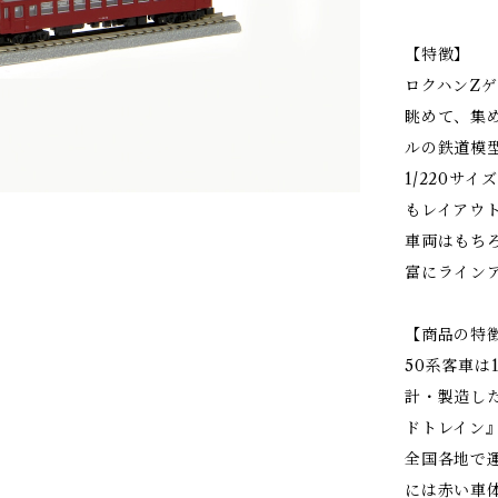
【特徴】
ロクハンZ
眺めて、集
ルの鉄道模
1/220サ
もレイアウ
車両はもち
富にラインア
【商品の特
50系客車は
計・製造し
ドトレイン
全国各地で運
には赤い車