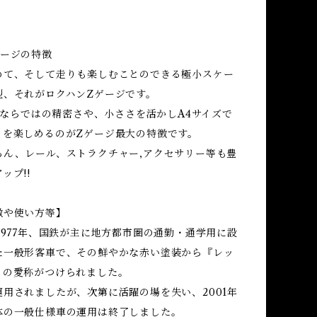
ゲージの特徴
めて、そして走りも楽しむことのできる極小スケー
型、それがロクハンZゲージです。
イズならではの精密さや、小ささを活かしA4サイズで
トを楽しめるのがZゲージ最大の特徴です。
ろん、レール、ストラクチャー,アクセサリー等も豊
ップ!!
徴や使い方等】
1977年、国鉄が主に地方都市圏の通勤・通学用に設
た一般形客車で、その鮮やかな赤い塗装から『レッ
』の愛称がつけられました。
用されましたが、次第に活躍の場を失い、2001年
体の一般仕様車の運用は終了しました。