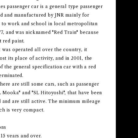
es passenger car is a general type passenger
ed and manufactured by JNR mainly for
to work and school in local metropolitan
977, and was nicknamed "Red Train" because
t red paint.
 was operated all over the country, it
ost its place of activity, and in 2001, the
f the general specification car with a red
erminated.
here are still some cars, such as passenger
SL Mooka" and "SL Hitoyoshi", that have been
d and are still active. The minimum mileage
ch is very compact.
ons
15 years and over.