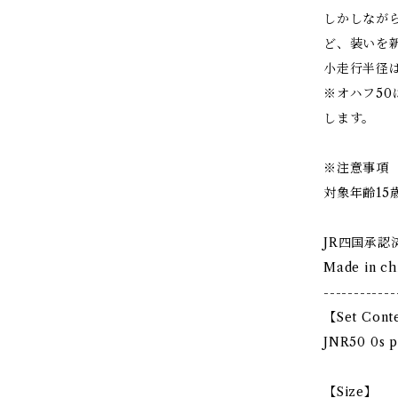
しかしなが
ど、装いを
小走行半径は
※オハフ5
します。
※注意事項
対象年齢15
JR四国承認
Made in ch
------------
【Set Cont
JNR50 0s pa
【Size】