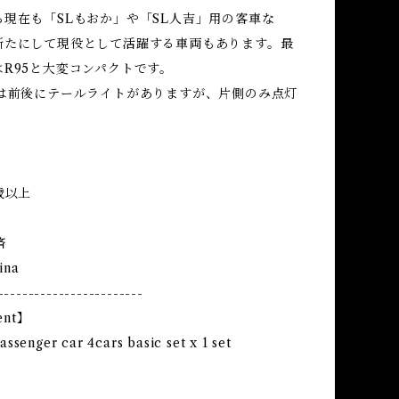
ら現在も「SLもおか」や「SL人吉」用の客車な
新たにして現役として活躍する車両もあります。最
R95と大変コンパクトです。
0は前後にテールライトがありますが、片側のみ点灯
歳以上
済
ina
------------------------
ent】
ssenger car 4cars basic set x 1 set