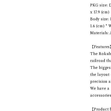
PKG size: D
x 17.9 (cm)
Body size: 
1.6 (cm) * 
Materials: 
【Feature
The Rokuha
railroad th
The biggest
the layout 
precision a
We have a r
accessories
【Product f