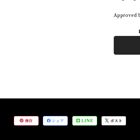
Approved b
保存
シェア
LINE
ポスト