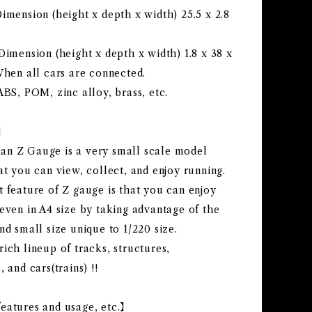
imension (height x depth x width) 25.5 x 2.8
Dimension (height x depth x width) 1.8 x 38 x
When all cars are connected.
ABS, POM, zinc alloy, brass, etc.
s】
n Z Gauge is a very small scale model
at you can view, collect, and enjoy running.
 feature of Z gauge is that you can enjoy
even in A4 size by taking advantage of the
nd small size unique to 1/220 size.
ich lineup of tracks, structures,
, and cars(trains) !!
eatures and usage, etc.】