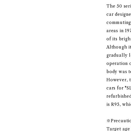
The 50 seri
car design
commuting 
areas in 1
of its brigh
Although it
gradually l
operation o
body was t
However, t
cars for "
refurbishe
is R95, whi
※Precauti
Target age 