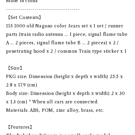
Made in china
------------------------------------
【Set Contents】
115 1000 old Nagano color 3cars set x 1 set / runner
parts (train radio antenna ... 1 piece, signal flame tube
A ... 2 pieces, signal flame tube B ... 2 pieces) x 2 /
penetrating hood x 2 / common Train type sticker x 1
【Size】
PKG size: Dimension (height x depth x width) 25.5 x
2.8 x 17.9 (cm)
Body size: Dimension (height x depth x width) 2 x 30
x 1.3 (cm) * When all cars are connected.
Materials: ABS, POM, zinc alloy, brass, etc.
【Features】