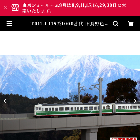
東京ショールーム8月は8,9,11,15,16,29,30日に営
業いたします。
T011-1 115系1000番代 旧長野色 3
両セット (115 1000 Old Nagano
Color 3Cars Set) | ロクハン
ＢＡＳＥ.ＳＨＯＰ ｜【公式】鉄道
模型通販 Zゲージ Zショーティ
ー