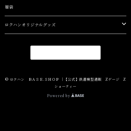
アクセサリー&ストラクチャー(SA&SS) ACC&STL
Ｚゲージ車両(特別価格) Trains
福袋
スターターセット(SG) Starter Sets
在宅支援キャンペーン
ロクハンオリジナルグッズ
Ｚゲージストラクチャー(特別価格) Structure
アパレル
商品一覧に戻る
Ｚゲージアクセサリー(特別価格) Accessory
Ｚゲージレール(特別価格) Truck
© ロクハン ＢＡＳＥ.ＳＨＯＰ ｜【公式】鉄道模型通販 Zゲージ Z
ショーティー
Zゲージパーツ(特別価格) Parts
Powered by
Zショーティー(特別価格)Shorty