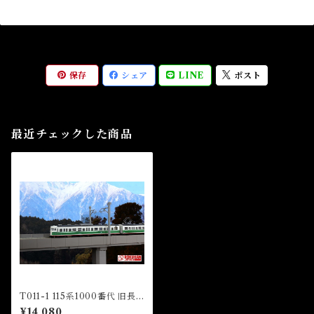
保存
シェア
LINE
ポスト
最近チェックした商品
T011-1 115系1000番代 旧長
野色 3両セット (115 1000 Ol
¥14,080