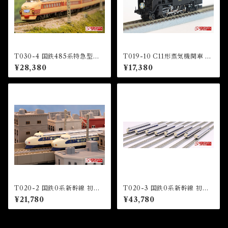
T030-4 国鉄485系特急型車
T019-10 C11形蒸気機関車 12
両 初期形 雷鳥 国鉄色 5両基本
3号機 東武鉄道SL「大樹」 タ
¥28,380
¥17,380
セット (JNR 485 LIMITED
イプ (TOBU Railway C11 St
EXPRESS "RAICHO" JNR
eam Locomotive Number 1
COLOR 5 CARS BASIC SE
23)
T)
T020-2 国鉄0系新幹線 初期
T020-3 国鉄0系新幹線 初期
型「ひかり」4両基本セット (J
型「ひかり」8両増結セット (J
¥21,780
¥43,780
NR Series 0 shinkansen HI
NR Series 0 shinkansen HI
KARI” 4 Cars Basic Set)
KARI” 8 Cars Extension Se
t)