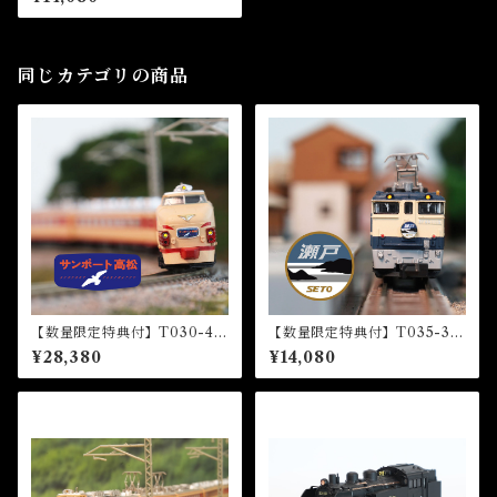
d Nagano Color 3Cars Set)
同じカテゴリの商品
【数量限定特典付】T030-4 4
【数量限定特典付】T035-3 E
85系特急型車両 初期形 5両基
F65形電気機関車1000番代
¥28,380
¥14,080
本セット『サンポート高松』
『瀬戸』HM付 (EF65 1000
HM付 (485 LIMITED EXP
Electric Locomotive “Set
RESS "Sunport Takamatsu"
o”)
5 CARS BASIC SET)