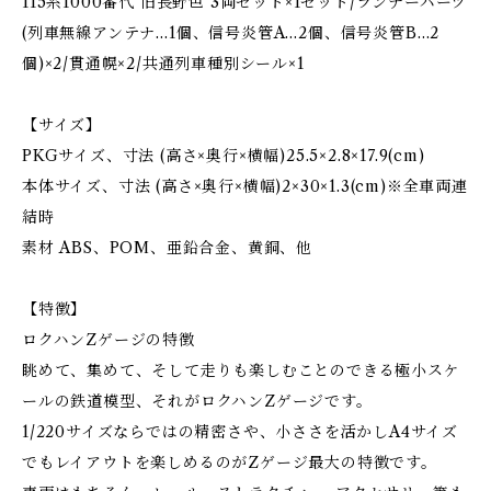
115系1000番代 旧長野色 3両セット×1セット/ランナーパーツ
(列車無線アンテナ…1個、信号炎管A…2個、信号炎管B…2
個)×2/貫通幌×2/共通列車種別シール×1
【サイズ】
PKGサイズ、寸法 (高さ×奥行×横幅)25.5×2.8×17.9(cm)
本体サイズ、寸法 (高さ×奥行×横幅)2×30×1.3(cm)※全車両連
結時
素材 ABS、POM、亜鉛合金、黄銅、他
【特徴】
ロクハンZゲージの特徴
眺めて、集めて、そして走りも楽しむことのできる極小スケ
ールの鉄道模型、それがロクハンZゲージです。
1/220サイズならではの精密さや、小ささを活かしA4サイズ
でもレイアウトを楽しめるのがZゲージ最大の特徴です。