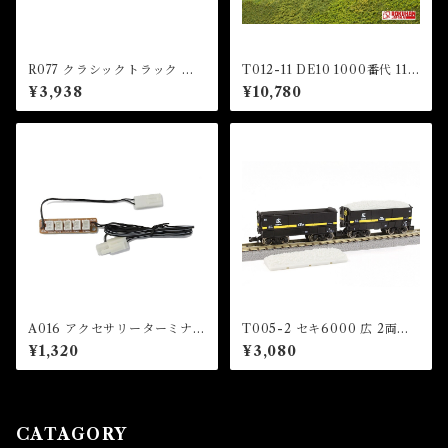
R077 クラシックトラック 電
T012-11 DE10 1000番代 110
動アンカプラーレール ヨーロ
9号機 青色 東武鉄道DL「大
¥3,938
¥10,780
ッパ型カプラー アーノルドカ
樹」 (DE10 1000 Number 11
プラー兼用 (CLASSIC TRAC
09 Blue TOBU Railway D
K Uncoupler Track For EU
L"TAIJU")
coupler ＆ Arnold Coupler)
A016 アクセサリーターミナル
T005-2 セキ6000 広 2両セ
(Accessory Power Termin
ット (SEKI 6000 Hiro Set)
¥1,320
¥3,080
al)
CATAGORY