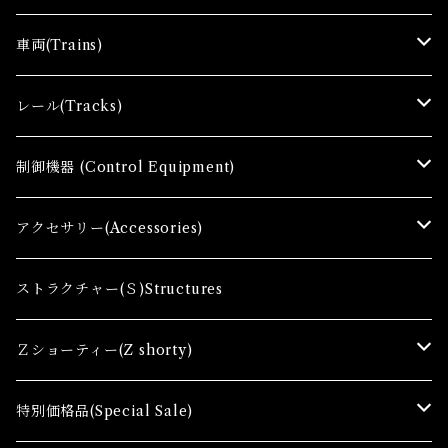
車両(Trains)
Ｚゲージ車両(Ｔ) Zgauge Trains
レール(Tracks)
Ｚゲージスターターセット(G) Z Starter sets
レール(R)Tracks
制御機器 (Control Equipment)
Zゲージファーストセット(E) Z First Sets
レールセット(R) Track Sets
制御機器（Ｃ＆ＲＣ）Control Equipment
アクセサリー(Accessories)
レール関連商品(Track related goods)
制御機器（Ａ）Control Accessory
アクセサリー(A) Accessories
ストラクチャー(Ｓ)Structures
コンテナ(Ａ) Container Cargo
Ｚショーティー(Z shorty)
車両（ST）Z Shorty Trains
特別価格品(Special Sale)