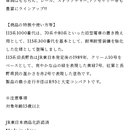
車両はもちろん、レール、ストラクチャー,アクセサリー等も
豊富にラインアップ!!
【商品の特徴や使い方等】
115系1000番代は、70系や80系といった旧型電車の置き換え
用として、115系300番代を基本として、耐寒耐雪装備を強化
した仕様として登場しました。
115系旧長野色はJR東日本発足後の1989年、クリーム10号を
ベースとして、爽やかな山の緑を表現した黄緑7号、紅葉と長
野県民の温かさを赤2号で表現した塗色です。
製品の最小走行半径はR95と大変コンパクトです。
※注意事項
対象年齢15歳以上
JR東日本商品化許諾済