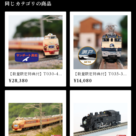
同じカテゴリの商品
【数量限定特典付】T030-4 4
【数量限定特典付】T035-3 E
85系特急型車両 初期形 5両基
F65形電気機関車1000番代
¥28,380
¥14,080
本セット『サンポート高松』
『瀬戸』HM付 (EF65 1000
HM付 (485 LIMITED EXP
Electric Locomotive “Set
RESS "Sunport Takamatsu"
o”)
5 CARS BASIC SET)