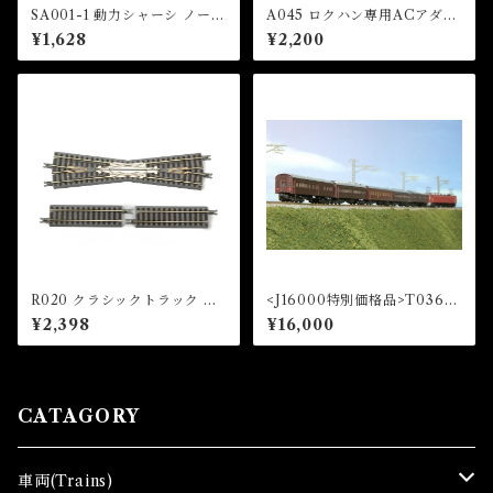
SA001-1 動力シャーシ ノーマ
A045 ロクハン専用ACアダプ
ルタイプ (Z SHORTY Powe
ター (AC ADAPTOR)
¥1,628
¥2,200
r Chassis (Normal Type))
R020 クラシックトラック ク
<J16000特別価格品>T036-2
ロスレール13°(1本)+直線レー
1号編成 お召し列車 初期仕様
¥2,398
¥16,000
ル53.6mm(2本) (CLASSIC
5両セット (Imperial Train "I
TRACK Crossing Track 13
CHIGOU HENSEI" Initial
° x 1 pc + Straight Track 5
Model 5Cars Set)
3.6mm x 2 pcs)
CATAGORY
車両(Trains)