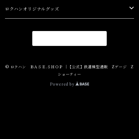
スターターセット(SG) Starter Sets
在宅支援キャンペーン
ロクハンオリジナルグッズ
Ｚゲージストラクチャー(特別価格) Structure
アパレル
商品一覧に戻る
Ｚゲージアクセサリー(特別価格) Accessory
Ｚゲージレール(特別価格) Truck
© ロクハン ＢＡＳＥ.ＳＨＯＰ ｜【公式】鉄道模型通販 Zゲージ Z
ショーティー
Zゲージパーツ(特別価格) Parts
Powered by
Zショーティー(特別価格)Shorty
Zゲージ制御機器(特別価格)