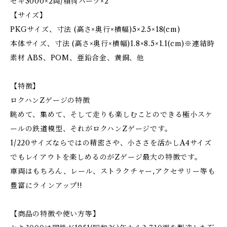
セキ3000×2両/積荷パーツ×2
【サイズ】
PKGサイズ、寸法 (高さ×奥行×横幅)5×2.5×18(cm)
本体サイズ、寸法 (高さ×奥行×横幅)1.8×8.5×1.1(cm)※連結時
素材 ABS、POM、亜鉛合金、黄銅、他
【特徴】
ロクハンZゲージの特徴
眺めて、集めて、そして走りも楽しむことのできる極小スケ
ールの鉄道模型、それがロクハンZゲージです。
1/220サイズならではの精密さや、小ささを活かしA4サイズ
でもレイアウトを楽しめるのがZゲージ最大の特徴です。
車両はもちろん、レール、ストラクチャー,アクセサリー等も
豊富にラインアップ!!
【商品の特徴や使い方等】