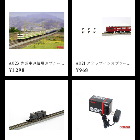
A023 先頭車連結用カプラー
A021 スナップインカプラー
セット(113系/115系/415系用)
ヨーロッパ型カプラーセット
¥1,298
¥968
（Coupler Set）
(短) 6個入 (SNAP IN COUP
LER EUROPEAN TYPE CO
UPLER (SHORT) x 6 pcs)