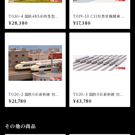
T030-4 国鉄485系特急型車
T019-10 C11形蒸気機関車 12
両 初期形 雷鳥 国鉄色 5両基本
3号機 東武鉄道SL「大樹」 タ
¥28,380
¥17,380
セット (JNR 485 LIMITED
イプ (TOBU Railway C11 St
EXPRESS "RAICHO" JNR
eam Locomotive Number 1
COLOR 5 CARS BASIC SE
23)
T)
T020-2 国鉄0系新幹線 初期
T020-3 国鉄0系新幹線 初期
型「ひかり」4両基本セット (J
型「ひかり」8両増結セット (J
¥21,780
¥43,780
NR Series 0 shinkansen HI
NR Series 0 shinkansen HI
KARI” 4 Cars Basic Set)
KARI” 8 Cars Extension Se
t)
その他の商品