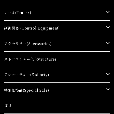
Ｚゲージ車両(Ｔ) Zgauge Trains
レール(Tracks)
Ｚゲージスターターセット(G) Z Starter sets
レール(R)Tracks
制御機器 (Control Equipment)
Zゲージファーストセット(E) Z First Sets
レールセット(R) Track Sets
制御機器（Ｃ＆ＲＣ）Control Equipment
アクセサリー(Accessories)
レール関連商品(Track related goods)
制御機器（Ａ）Control Accessory
アクセサリー(A) Accessories
ストラクチャー(Ｓ)Structures
コンテナ(Ａ) Container Cargo
Ｚショーティー(Z shorty)
車両（ST）Z Shorty Trains
特別価格品(Special Sale)
アクセサリー&ストラクチャー(SA&SS) ACC&STL
Ｚゲージ車両(特別価格) Trains
福袋