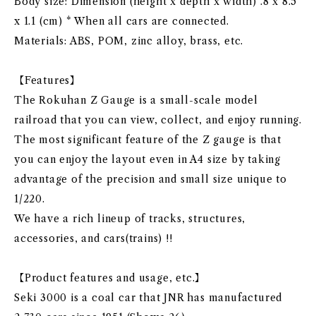
Body size: Dimension (height x depth x width) .8 x 8.5
x 1.1 (cm) * When all cars are connected.
Materials: ABS, POM, zinc alloy, brass, etc.
【Features】
The Rokuhan Z Gauge is a small-scale model
railroad that you can view, collect, and enjoy running.
The most significant feature of the Z gauge is that
you can enjoy the layout even in A4 size by taking
advantage of the precision and small size unique to
1/220.
We have a rich lineup of tracks, structures,
accessories, and cars(trains) !!
【Product features and usage, etc.】
Seki 3000 is a coal car that JNR has manufactured