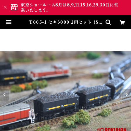
東京ショールーム8月は8,9,11,15,16,29,30日に営
業いたします。
T005-1 セキ3000 2両セット (Se
ki 3000 2Cars Set) | ロクハン
ＢＡＳＥ.ＳＨＯＰ ｜【公式】鉄道
模型通販 Zゲージ Zショーティ
ー