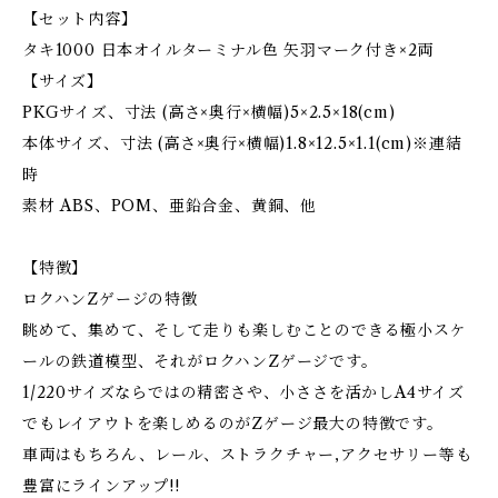
【セット内容】
タキ1000 日本オイルターミナル色 矢羽マーク付き×2両
【サイズ】
PKGサイズ、寸法 (高さ×奥行×横幅)5×2.5×18(cm)
本体サイズ、寸法 (高さ×奥行×横幅)1.8×12.5×1.1(cm)※連結
時
素材 ABS、POM、亜鉛合金、黄銅、他
【特徴】
ロクハンZゲージの特徴
眺めて、集めて、そして走りも楽しむことのできる極小スケ
ールの鉄道模型、それがロクハンZゲージです。
1/220サイズならではの精密さや、小ささを活かしA4サイズ
でもレイアウトを楽しめるのがZゲージ最大の特徴です。
車両はもちろん、レール、ストラクチャー,アクセサリー等も
豊富にラインアップ!!