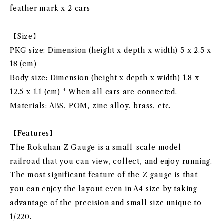
feather mark x 2 cars
【Size】
PKG size: Dimension (height x depth x width) 5 x 2.5 x
18 (cm)
Body size: Dimension (height x depth x width) 1.8 x
12.5 x 1.1 (cm) * When all cars are connected.
Materials: ABS, POM, zinc alloy, brass, etc.
【Features】
The Rokuhan Z Gauge is a small-scale model
railroad that you can view, collect, and enjoy running.
The most significant feature of the Z gauge is that
you can enjoy the layout even in A4 size by taking
advantage of the precision and small size unique to
1/220.