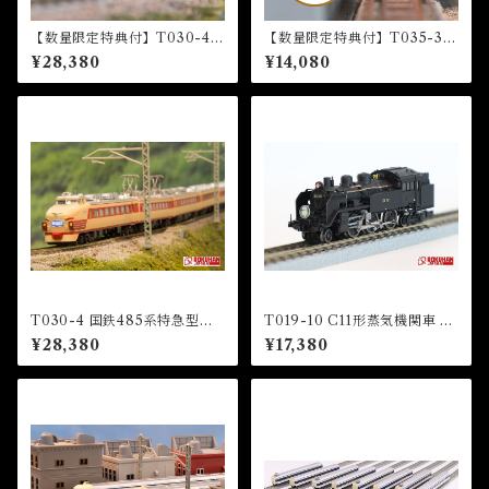
【数量限定特典付】T030-4 4
【数量限定特典付】T035-3 E
85系特急型車両 初期形 5両基
F65形電気機関車1000番代
¥28,380
¥14,080
本セット『サンポート高松』
『瀬戸』HM付 (EF65 1000
HM付 (485 LIMITED EXP
Electric Locomotive “Set
RESS "Sunport Takamatsu"
o”)
5 CARS BASIC SET)
T030-4 国鉄485系特急型車
T019-10 C11形蒸気機関車 12
両 初期形 雷鳥 国鉄色 5両基本
3号機 東武鉄道SL「大樹」 タ
¥28,380
¥17,380
セット (JNR 485 LIMITED
イプ (TOBU Railway C11 St
EXPRESS "RAICHO" JNR
eam Locomotive Number 1
COLOR 5 CARS BASIC SE
23)
T)