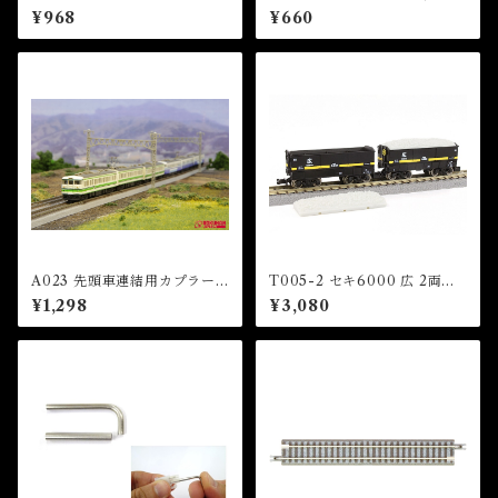
線レール R127-26°(2本入) (C
入) (METAL WHEEL SET A
¥968
¥660
LASSIC TRACK Curved Tr
x 4 pcs)
ack R127mm 26 ° x 2 pcs)
A023 先頭車連結用カプラー
T005-2 セキ6000 広 2両セ
セット(113系/115系/415系用)
ット (SEKI 6000 Hiro Set)
¥1,298
¥3,080
（Coupler Set）