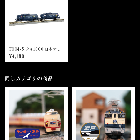
T004-5 タキ1000 日本オイ
ルターミナル色 矢羽マーク付
¥4,180
き 2両セット (TAKI 1000 Ja
pan Oil Terminal Color wit
h Arrow Feather Mark Set
(2Cars Set))
同じカテゴリの商品