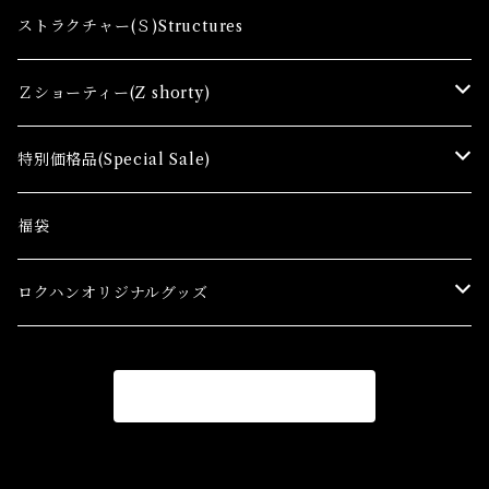
レール関連商品(Track related goods)
制御機器（Ａ）Control Accessory
アクセサリー(A) Accessories
ストラクチャー(Ｓ)Structures
コンテナ(Ａ) Container Cargo
Ｚショーティー(Z shorty)
車両（ST）Z Shorty Trains
特別価格品(Special Sale)
アクセサリー&ストラクチャー(SA&SS) ACC&STL
Ｚゲージ車両(特別価格) Trains
福袋
スターターセット(SG) Starter Sets
在宅支援キャンペーン
ロクハンオリジナルグッズ
Ｚゲージストラクチャー(特別価格) Structure
アパレル
商品一覧に戻る
Ｚゲージアクセサリー(特別価格) Accessory