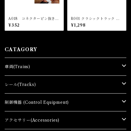
A018 コネクターピン抜き治
R001 クラシックトラック 直
具 (Connector Pin Remove
線レール 110mm(4本入) (CL
¥352
¥1,298
r)
ASSIC TRACK Straight Tra
ck 110mm x 4 pcs)
CATAGORY
車両(Trains)
Ｚゲージ車両(Ｔ) Zgauge Trains
レール(Tracks)
Ｚゲージスターターセット(G) Z Starter sets
レール(R)Tracks
制御機器 (Control Equipment)
Zゲージファーストセット(E) Z First Sets
レールセット(R) Track Sets
制御機器（Ｃ＆ＲＣ）Control Equipment
アクセサリー(Accessories)