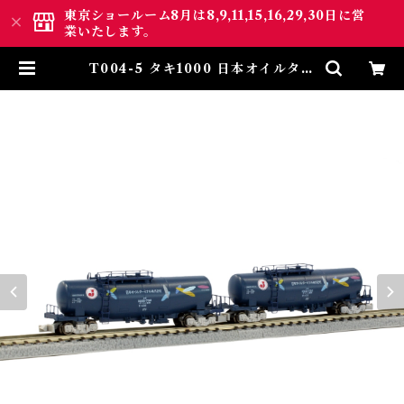
東京ショールーム8月は8,9,11,15,16,29,30日に営
業いたします。
T004-5 タキ1000 日本オイルター
ミナル色 矢羽マーク付き 2両セット
(TAKI 1000 Japan Oil Termin
al Color with Arrow Feather
Mark Set (2Cars Set)) | ロクハ
ン ＢＡＳＥ.ＳＨＯＰ ｜【公式】
鉄道模型通販 Zゲージ Zショー
ティー