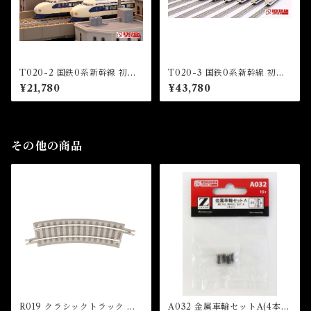
T020-2 国鉄0系新幹線 初期
T020-3 国鉄0系新幹線 初期
型「ひかり」4両基本セット (J
型「ひかり」8両増結セット (J
¥21,780
¥43,780
NR Series 0 shinkansen HI
NR Series 0 shinkansen HI
KARI” 4 Cars Basic Set)
KARI” 8 Cars Extension Se
t)
その他の商品
R019 クラシックトラック 曲
A032 金属車輪セットA(4本