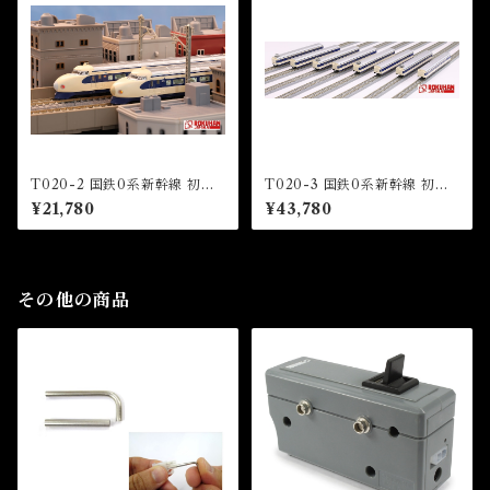
T020-2 国鉄0系新幹線 初期
T020-3 国鉄0系新幹線 初期
型「ひかり」4両基本セット (J
型「ひかり」8両増結セット (J
¥21,780
¥43,780
NR Series 0 shinkansen HI
NR Series 0 shinkansen HI
KARI” 4 Cars Basic Set)
KARI” 8 Cars Extension Se
t)
その他の商品