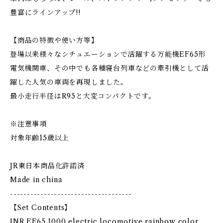
豊富にラインアップ!!
【商品の特徴や使い方等】
登場以来様々なシチュエーションで活躍する万能機EF65形
電気機関車、その中でも各種寝台列車などの牽引機として活
躍した人気の車両を再現しました。
最小走行半径はR95と大変コンパクトです。
※注意事項
対象年齢15歳以上
JR東日本商品化許諾済
Made in china
------------------------------------
【Set Contents】
JNR EF65 1000 electric locomotive rainbow color