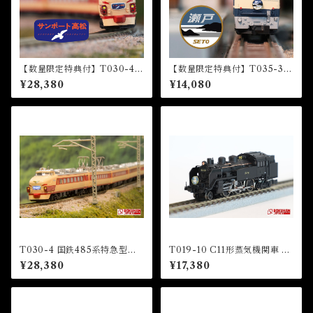
【数量限定特典付】T030-4 4
【数量限定特典付】T035-3 E
85系特急型車両 初期形 5両基
F65形電気機関車1000番代
¥28,380
¥14,080
本セット『サンポート高松』
『瀬戸』HM付 (EF65 1000
HM付 (485 LIMITED EXP
Electric Locomotive “Set
RESS "Sunport Takamatsu"
o”)
5 CARS BASIC SET)
T030-4 国鉄485系特急型車
T019-10 C11形蒸気機関車 12
両 初期形 雷鳥 国鉄色 5両基本
3号機 東武鉄道SL「大樹」 タ
¥28,380
¥17,380
セット (JNR 485 LIMITED
イプ (TOBU Railway C11 St
EXPRESS "RAICHO" JNR
eam Locomotive Number 1
COLOR 5 CARS BASIC SE
23)
T)