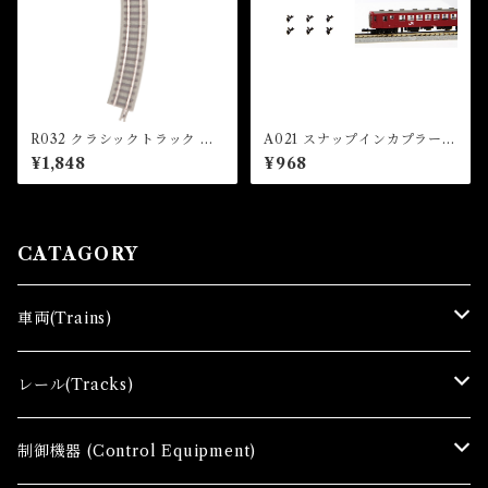
R032 クラシックトラック 曲
A021 スナップインカプラー
線レール R195-30°(6本入)
ヨーロッパ型カプラーセット
¥1,848
¥968
(CLASSIC TRACK Curved
(短) 6個入 (SNAP IN COUP
Track R195mm 30 ° x 6 pc
LER EUROPEAN TYPE CO
s)
UPLER (SHORT) x 6 pcs)
CATAGORY
車両(Trains)
Ｚゲージ車両(Ｔ) Zgauge Trains
レール(Tracks)
Ｚゲージスターターセット(G) Z Starter sets
レール(R)Tracks
制御機器 (Control Equipment)