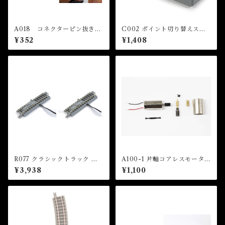
A018 コネクターピン抜き治
C002 ポイント切り替えスイ
具 (Connector Pin Remove
ッチ (TURNOUT SWITCH)
¥352
¥1,408
r)
R077 クラシックトラック 電
A100-1 片軸コアレスモーター
動アンカプラーレール ヨーロ
(Single Shaft Coreless Mot
¥3,938
¥1,100
ッパ型カプラー アーノルドカ
or)
プラー兼用 (CLASSIC TRAC
K Uncoupler Track For EU
coupler ＆ Arnold Coupler)