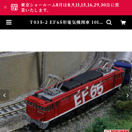
東京ショールーム8月は8,9,11,15,16,29,30日に営
業いたします。
T035-2 EF65形電気機関車 1019
号機 レインボー塗装 (EF65 1000
Electric Locomotive Rainbo
w Color Number 1019) | ロク
ハン ＢＡＳＥ.ＳＨＯＰ ｜【公
式】鉄道模型通販 Zゲージ Zシ
ョーティー