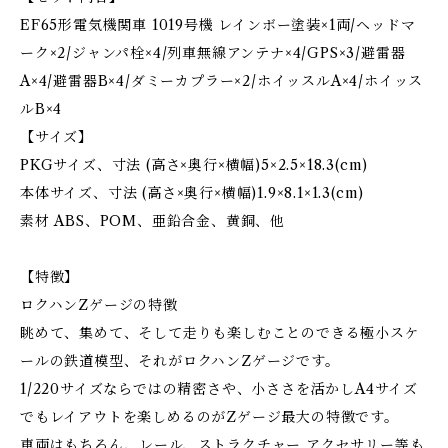
EF65形電気機関車 1019号機 レインボー塗装×1両/ヘッドマ
ーク×2/ジャンパ栓×4/列車無線アンテナ×4/GPS×3/避雷器
A×4/避雷器B×4/ダミーカプラー×2/ホイッスルA×4/ホイッス
ルB×4
【サイズ】
PKGサイズ、寸法 (高さ×奥行×横幅)5×2.5×18.3(cm)
本体サイズ、寸法 (高さ×奥行×横幅)1.9×8.1×1.3(cm)
素材 ABS、POM、亜鉛合金、黄銅、他
【特徴】
ロクハンZゲージの特徴
眺めて、集めて、そして走りも楽しむことのできる極小スケ
ールの鉄道模型、それがロクハンZゲージです。
1/220サイズならではの精密さや、小ささを活かしA4サイズ
でもレイアウトを楽しめるのがZゲージ最大の特徴です。
車両はもちろん、レール、ストラクチャー,アクセサリー等も