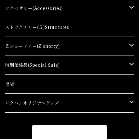
Zゲージファーストセット(E) Z First Sets
レールセット(R) Track Sets
制御機器（Ｃ＆ＲＣ）Control Equipment
アクセサリー(Accessories)
レール関連商品(Track related goods)
制御機器（Ａ）Control Accessory
アクセサリー(A) Accessories
ストラクチャー(Ｓ)Structures
コンテナ(Ａ) Container Cargo
Ｚショーティー(Z shorty)
車両（ST）Z Shorty Trains
特別価格品(Special Sale)
アクセサリー&ストラクチャー(SA&SS) ACC&STL
Ｚゲージ車両(特別価格) Trains
福袋
スターターセット(SG) Starter Sets
在宅支援キャンペーン
ロクハンオリジナルグッズ
Ｚゲージストラクチャー(特別価格) Structure
アパレル
商品一覧に戻る