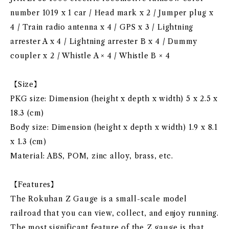
number 1019 x 1 car / Head mark x 2 / Jumper plug x
4 / Train radio antenna x 4 / GPS x 3 / Lightning
arrester A x 4 / Lightning arrester B x 4 / Dummy
coupler x 2 / Whistle A × 4 / Whistle B × 4
【Size】
PKG size: Dimension (height x depth x width) 5 x 2.5 x
18.3 (cm)
Body size: Dimension (height x depth x width) 1.9 x 8.1
x 1.3 (cm)
Material: ABS, POM, zinc alloy, brass, etc.
【Features】
The Rokuhan Z Gauge is a small-scale model
railroad that you can view, collect, and enjoy running.
The most significant feature of the Z gauge is that