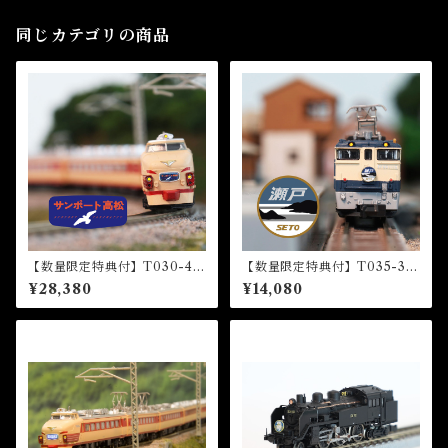
nsion Set)
同じカテゴリの商品
【数量限定特典付】T030-4 4
【数量限定特典付】T035-3 E
85系特急型車両 初期形 5両基
F65形電気機関車1000番代
¥28,380
¥14,080
本セット『サンポート高松』
『瀬戸』HM付 (EF65 1000
HM付 (485 LIMITED EXP
Electric Locomotive “Set
RESS "Sunport Takamatsu"
o”)
5 CARS BASIC SET)