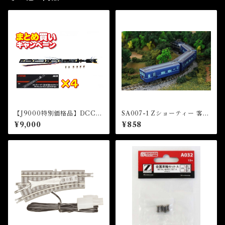
【J9000特別価格品】DCCチ
SA007-1 Zショーティー 客車
ャレンジセットB(DCC Deco
(ブルー) ラベルタイプ (Z Sho
¥9,000
¥858
der Room Light Multi Type
rty Passenger Car (Blue) L
4pcs set)
abel Type)