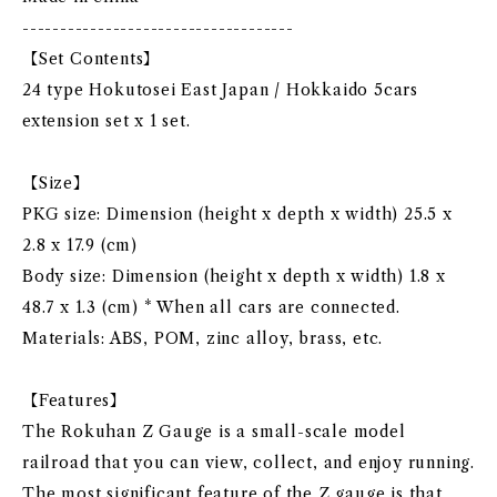
------------------------------------
【Set Contents】
24 type Hokutosei East Japan / Hokkaido 5cars
extension set x 1 set.
【Size】
PKG size: Dimension (height x depth x width) 25.5 x
2.8 x 17.9 (cm)
Body size: Dimension (height x depth x width) 1.8 x
48.7 x 1.3 (cm) * When all cars are connected.
Materials: ABS, POM, zinc alloy, brass, etc.
【Features】
The Rokuhan Z Gauge is a small-scale model
railroad that you can view, collect, and enjoy running.
The most significant feature of the Z gauge is that