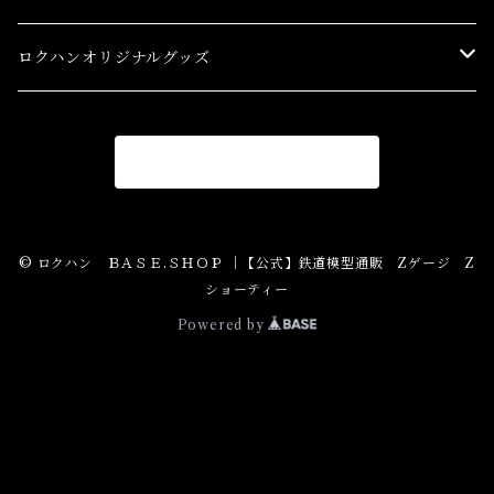
スターターセット(SG) Starter Sets
在宅支援キャンペーン
ロクハンオリジナルグッズ
Ｚゲージストラクチャー(特別価格) Structure
アパレル
商品一覧に戻る
Ｚゲージアクセサリー(特別価格) Accessory
Ｚゲージレール(特別価格) Truck
© ロクハン ＢＡＳＥ.ＳＨＯＰ ｜【公式】鉄道模型通販 Zゲージ Z
ショーティー
Zゲージパーツ(特別価格) Parts
Powered by
Zショーティー(特別価格)Shorty
Zゲージ制御機器(特別価格)