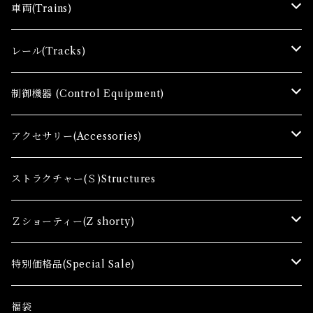
車両(Trains)
Ｚゲージ車両(Ｔ) Zgauge Trains
レール(Tracks)
Ｚゲージスターターセット(G) Z Starter sets
レール(R)Tracks
制御機器 (Control Equipment)
Zゲージファーストセット(E) Z First Sets
レールセット(R) Track Sets
制御機器（Ｃ＆ＲＣ）Control Equipment
アクセサリー(Accessories)
レール関連商品(Track related goods)
制御機器（Ａ）Control Accessory
アクセサリー(A) Accessories
ストラクチャー(Ｓ)Structures
コンテナ(Ａ) Container Cargo
Ｚショーティー(Z shorty)
車両（ST）Z Shorty Trains
特別価格品(Special Sale)
アクセサリー&ストラクチャー(SA&SS) ACC&STL
Ｚゲージ車両(特別価格) Trains
福袋