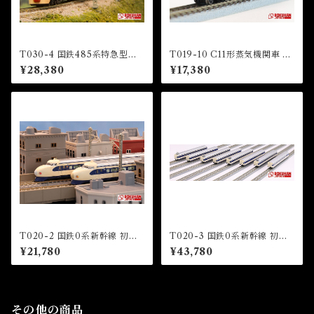
T030-4 国鉄485系特急型車
T019-10 C11形蒸気機関車 12
両 初期形 雷鳥 国鉄色 5両基本
3号機 東武鉄道SL「大樹」 タ
¥28,380
¥17,380
セット (JNR 485 LIMITED
イプ (TOBU Railway C11 St
EXPRESS "RAICHO" JNR
eam Locomotive Number 1
COLOR 5 CARS BASIC SE
23)
T)
T020-2 国鉄0系新幹線 初期
T020-3 国鉄0系新幹線 初期
型「ひかり」4両基本セット (J
型「ひかり」8両増結セット (J
¥21,780
¥43,780
NR Series 0 shinkansen HI
NR Series 0 shinkansen HI
KARI” 4 Cars Basic Set)
KARI” 8 Cars Extension Se
t)
その他の商品