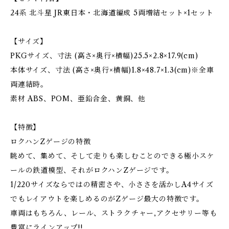
24系 北斗星 JR東日本・北海道編成 5両増結セット×1セット
【サイズ】
PKGサイズ、寸法 (高さ×奥行×横幅)25.5×2.8×17.9(cm)
本体サイズ、寸法 (高さ×奥行×横幅)1.8×48.7×1.3(cm)※全車
両連結時。
素材 ABS、POM、亜鉛合金、黄銅、他
【特徴】
ロクハンZゲージの特徴
眺めて、集めて、そして走りも楽しむことのできる極小スケ
ールの鉄道模型、それがロクハンZゲージです。
1/220サイズならではの精密さや、小ささを活かしA4サイズ
でもレイアウトを楽しめるのがZゲージ最大の特徴です。
車両はもちろん、レール、ストラクチャー,アクセサリー等も
豊富にラインアップ!!