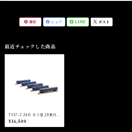
保存
シェア
LINE
ポスト
最近チェックした商品
T017-2 24系 北斗星 JR東日
本・北海道編成 5両増結セット
¥16,500
(24 Type Hokutosei East Ja
pan / Hokkaido 5Cars Exte