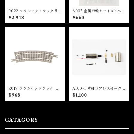
R022 クラシックトラック 55
A032 金属車輪セットA(4本
mm 電動ポイントレール 左分
入) (METAL WHEEL SET A
¥2,948
¥660
岐 (CLASSIC TRACK 55m
x 4 pcs)
m Remote turnout (Left ha
nd) With 55mm Trimmed T
rack)
R019 クラシックトラック 曲
A100-1 片軸コアレスモーター
線レール R127-26°(2本入) (C
(Single Shaft Coreless Mot
¥968
¥1,100
LASSIC TRACK Curved Tr
or)
ack R127mm 26 ° x 2 pcs)
CATAGORY