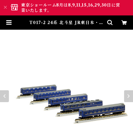
東京ショールーム8月は8,9,11,15,16,29,30日に営
業いたします。
T017-2 24系 北斗星 JR東日本・北
海道編成 5両増結セット (24 Type
Hokutosei East Japan / Hokk
aido 5Cars Extension Set) |
ロクハン ＢＡＳＥ.ＳＨＯＰ ｜
【公式】鉄道模型通販 Zゲージ
Zショーティー